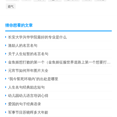
霸气
猜你想看的文章
长安大学兴华学院最好的专业是什么
激励人的名言名句
关于人生短暂的名言名句
金鱼姬想打败的第一个（金鱼姬征服世界道路上第一个想要打败）
元宵节如何拜年图片大全
“我今誓死环墙内”的出处是哪里
人生名句经典励志短句
幼儿园幼儿语言培训心得
爱国的句子经典语录
军事节目苏晓晖多大年龄