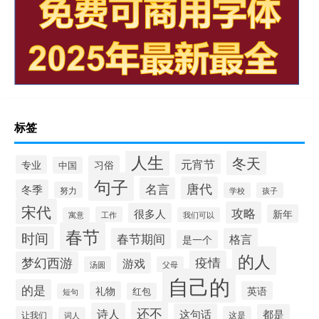
标签
人生
冬天
元宵节
专业
习俗
中国
句子
唐代
名言
冬季
努力
学校
孩子
宋代
攻略
很多人
新年
工作
寓意
我们可以
春节
时间
春节期间
格言
是一个
的人
疫情
梦幻西游
游戏
汤圆
父母
自己的
的是
礼物
英语
红包
短句
还不
诗人
这句话
都是
让我们
这是
词人