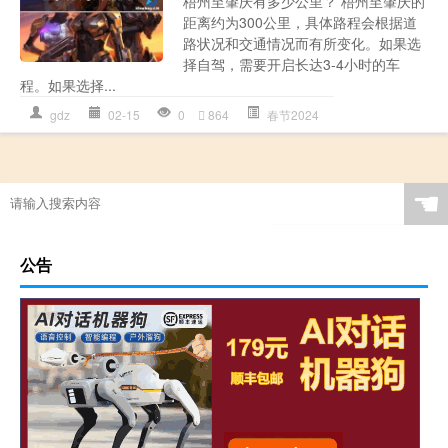
梧州至肇庆有多少公里？ 梧州至肇庆的
距离约为300公里，具体路程会根据道
路状况和交通情况而有所变化。如果选
择自驾，需要开启长达3-4小时的车
程。如果选择...
gdz
02-15
0
864
春节2024
☚
公告