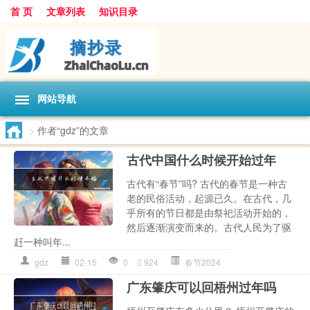
首 页
文章列表
知识目录
网站导航
>
作者“gdz”的文章
古代中国什么时候开始过年
古代有“春节”吗? 古代的春节是一种古
老的民俗活动，起源已久。在古代，几
乎所有的节日都是由祭祀活动开始的，
然后逐渐演变而来的。古代人民为了驱
赶一种叫年...
gdz
02-15
0
924
春节2024
广东肇庆可以回梧州过年吗