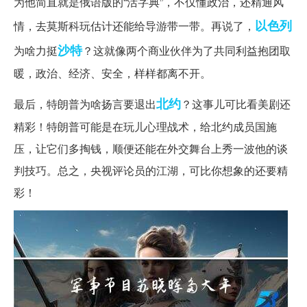
为他简直就是俄语版的“活字典”，不仅懂政治，还精通风
以色列
情，去莫斯科玩估计还能给导游带一带。再说了，
沙特
为啥力挺
？这就像两个商业伙伴为了共同利益抱团取
暖，政治、经济、安全，样样都离不开。
北约
最后，特朗普为啥扬言要退出
？这事儿可比看美剧还
精彩！特朗普可能是在玩儿心理战术，给北约成员国施
压，让它们多掏钱，顺便还能在外交舞台上秀一波他的谈
判技巧。总之，央视评论员的江湖，可比你想象的还要精
彩！