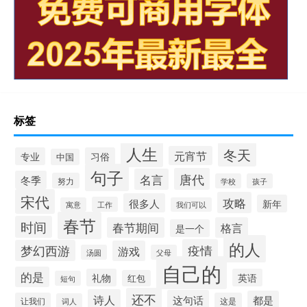
标签
人生
冬天
元宵节
专业
习俗
中国
句子
唐代
名言
冬季
努力
学校
孩子
宋代
攻略
很多人
新年
工作
寓意
我们可以
春节
时间
春节期间
格言
是一个
的人
疫情
梦幻西游
游戏
汤圆
父母
自己的
的是
礼物
英语
红包
短句
还不
诗人
这句话
都是
让我们
这是
词人