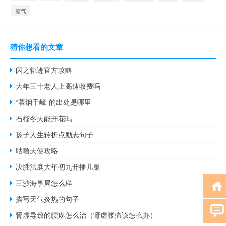
霸气
猜你想看的文章
闪之轨迹官方攻略
大年三十老人上高速收费吗
“暮烟千嶂”的出处是哪里
石榴冬天能开花吗
孩子人生转折点励志句子
咕噜天使攻略
决胜法庭大年初九开播几集
三沙海事局怎么样
描写天气炎热的句子
肾虚导致的腰疼怎么治（肾虚腰痛该怎么办）