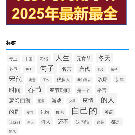
标签
人生
冬天
元宵节
专业
习俗
中国
句子
唐代
名言
冬季
努力
学校
孩子
宋代
攻略
很多人
新年
工作
寓意
我们可以
春节
时间
春节期间
格言
是一个
的人
疫情
梦幻西游
游戏
汤圆
父母
自己的
的是
礼物
英语
红包
短句
还不
诗人
这句话
都是
让我们
这是
词人
霸气