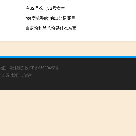
有32号么（32号女生）
“微度成香吹”的出处是哪里
白蓝粉和兰花粉是什么东西
地图
|
疑难解答
陕ICP备05009492号
，我们会及时纠正，谢谢