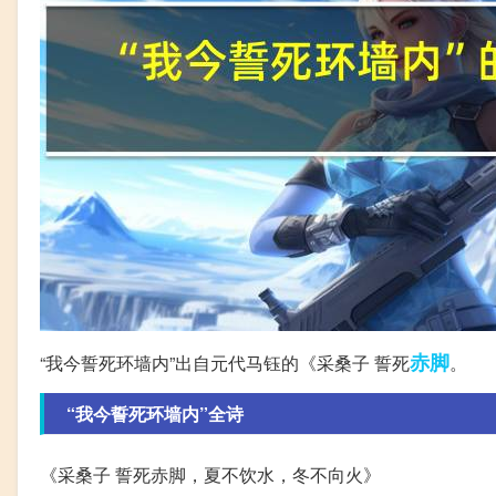
赤脚
“我今誓死环墙内”出自元代马钰的《采桑子 誓死
。
“我今誓死环墙内”全诗
《采桑子 誓死赤脚，夏不饮水，冬不向火》