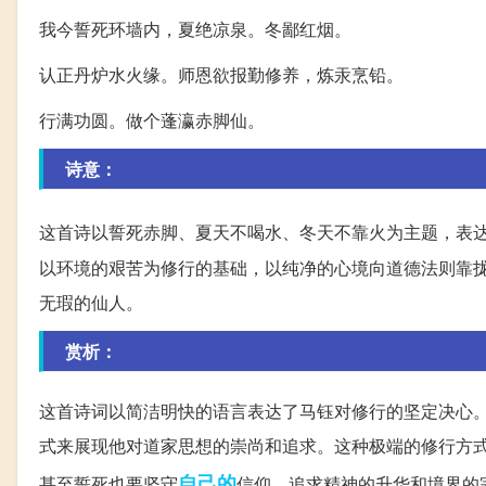
我今誓死环墙内，夏绝凉泉。冬鄙红烟。
认正丹炉水火缘。师恩欲报勤修养，炼汞烹铅。
行满功圆。做个蓬瀛赤脚仙。
诗意：
这首诗以誓死赤脚、夏天不喝水、冬天不靠火为主题，表
以环境的艰苦为修行的基础，以纯净的心境向道德法则靠
无瑕的仙人。
赏析：
这首诗词以简洁明快的语言表达了马钰对修行的坚定决心
式来展现他对道家思想的崇尚和追求。这种极端的修行方
自己的
甚至誓死也要坚守
信仰，追求精神的升华和境界的