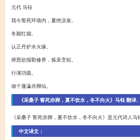
元代 马钰
我今誓死环墙内，夏绝凉泉。
冬鄙红烟。
认正丹炉水火缘。
师恩欲报勤修养，炼汞烹铅。
行满功圆。
做个蓬瀛赤脚仙。
《采桑子 誓死赤脚，夏不饮水，冬不向火》马钰 翻译
《采桑子 誓死赤脚，夏不饮水，冬不向火》是元代诗人马
中文译文：