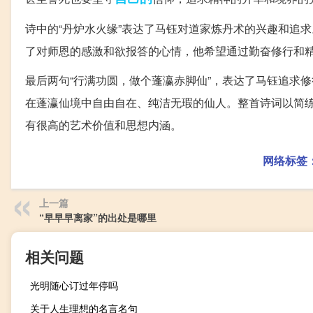
诗中的“丹炉水火缘”表达了马钰对道家炼丹术的兴趣和追
了对师恩的感激和欲报答的心情，他希望通过勤奋修行和
最后两句“行满功圆，做个蓬瀛赤脚仙”，表达了马钰追求
在蓬瀛仙境中自由自在、纯洁无瑕的仙人。整首诗词以简
有很高的艺术价值和思想内涵。
网络标签
上一篇
“早早早离家”的出处是哪里
相关问题
光明随心订过年停吗
关于人生理想的名言名句