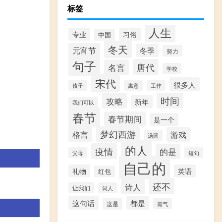
标签
人生
专业
习俗
中国
冬天
元宵节
冬季
努力
句子
唐代
名言
学校
宋代
很多人
孩子
工作
寓意
时间
攻略
新年
我们可以
春节
春节期间
是一个
梦幻西游
格言
游戏
汤圆
的人
疫情
的是
父母
短句
自己的
礼物
英语
红包
还不
诗人
让我们
词人
这句话
都是
这是
霸气