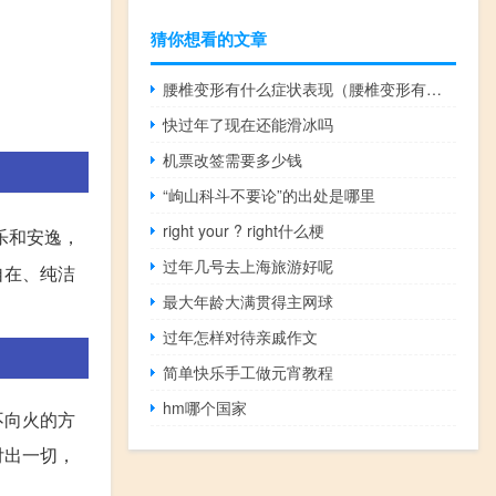
猜你想看的文章
腰椎变形有什么症状表现（腰椎变形有什么症状）
快过年了现在还能滑冰吗
机票改签需要多少钱
“岣山科斗不要论”的出处是哪里
right your ? right什么梗
乐和安逸，
过年几号去上海旅游好呢
自在、纯洁
最大年龄大满贯得主网球
过年怎样对待亲戚作文
简单快乐手工做元宵教程
hm哪个国家
不向火的方
付出一切，