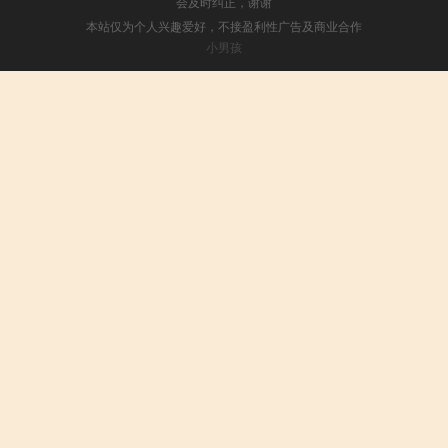
会及时纠正，谢谢
本站仅为个人兴趣爱好，不接盈利性广告及商业合作
小男孩