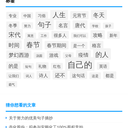
标签
人生
冬天
元宵节
专业
习俗
中国
句子
唐代
名言
冬季
努力
学校
孩子
宋代
攻略
很多人
新年
工作
寓意
我们可以
春节
时间
春节期间
格言
是一个
的人
疫情
梦幻西游
游戏
汤圆
父母
自己的
的是
礼物
英语
红包
短句
还不
诗人
这句话
都是
让我们
这是
词人
霸气
猜你想看的文章
关于努力的优美句子摘抄
壶化股份：拟参与安顺化工100%股权竞拍