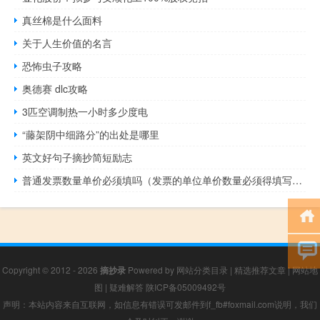
真丝棉是什么面料
关于人生价值的名言
恐怖虫子攻略
奥德赛 dlc攻略
3匹空调制热一小时多少度电
“藤架阴中细路分”的出处是哪里
英文好句子摘抄简短励志
普通发票数量单价必须填吗（发票的单位单价数量必须得填写吗）
Copyright © 2012 - 2026
摘抄录
Powered by
网站分类目录
|
精选推荐文章
|
网站地
图
|
疑难解答
陕ICP备05009492号
声明：本站内容来自互联网，如信息有错误可发邮件到f_fb#foxmail.com说明，我们