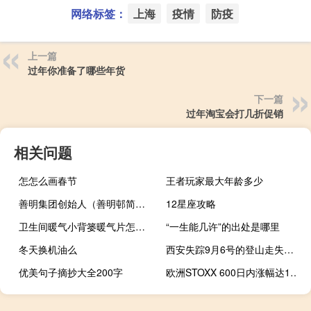
网络标签：
上海
疫情
防疫
上一篇
过年你准备了哪些年货
下一篇
过年淘宝会打几折促销
相关问题
怎怎么画春节
王者玩家最大年龄多少
善明集团创始人（善明邨简介）
12星座攻略
卫生间暖气小背篓暖气片怎么安装
“一生能几许”的出处是哪里
冬天换机油么
西安失踪9月6号的登山走失的女孩找到了吗 失踪的小女孩已找到了
优美句子摘抄大全200字
欧洲STOXX 600日内涨幅达1.5%报453.32点