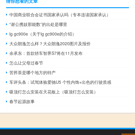
猜你想看的文章
中国商业联合会证书国家承认吗（专本连读国家承认）
“谢公携妓那能数”的出处是哪里
lg gc900e（关于lg gc900e的介绍）
大众朗逸怎么样？大众朗逸2020图片及报价
余承东：首款轿车智界S7将在11月发布
怎么让父母过春节
苦荞茶是哪个地方的特产
车评头条：试驾体验爱驰U5 个性内饰+出色的行驶质感
吸顶灯怎么安装在天花板上（吸顶灯怎么安装）
春节起源故事