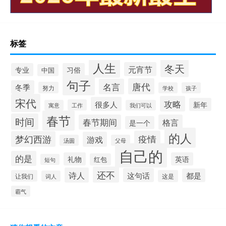
标签
人生
冬天
元宵节
专业
习俗
中国
句子
唐代
名言
冬季
努力
学校
孩子
宋代
攻略
很多人
新年
工作
寓意
我们可以
春节
时间
春节期间
格言
是一个
的人
疫情
梦幻西游
游戏
汤圆
父母
自己的
的是
礼物
英语
红包
短句
还不
诗人
这句话
都是
让我们
这是
词人
霸气