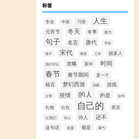
标签
人生
专业
习俗
中国
冬天
元宵节
冬季
努力
句子
唐代
名言
学校
宋代
很多人
孩子
工作
寓意
时间
攻略
新年
我们可以
春节
春节期间
是一个
梦幻西游
格言
游戏
汤圆
的人
疫情
的是
父母
短句
自己的
礼物
英语
红包
还不
诗人
让我们
词人
这句话
都是
这是
霸气