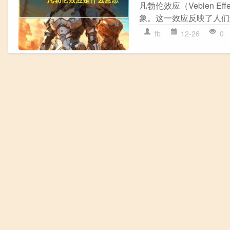
凡勃伦效应（Veblen
象。这一效应反映了人们
fb
12-26
0