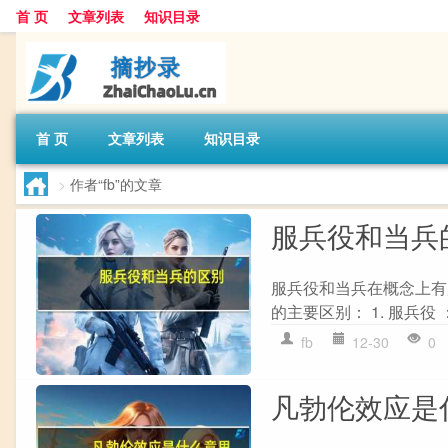
首 页
文章列表
知识目录
首 页
文章列表
知识目录
>
作者“fb”的文章
服兵役和当兵
服兵役和当兵在概念上有
的主要区别： 1. 服兵役
fb
12-30
0
凡勃伦效应是