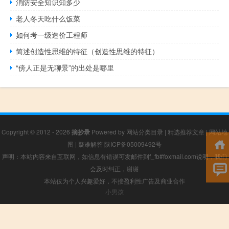
消防安全知识知多少
老人冬天吃什么饭菜
如何考一级造价工程师
简述创造性思维的特征（创造性思维的特征）
“傍人正是无聊景”的出处是哪里
Copyright © 2012 - 2026
摘抄录
Powered by
网站分类目录
|
精选推荐文章
|
网站地
图
|
疑难解答
陕ICP备05009492号
声明：本站内容来自互联网，如信息有错误可发邮件到f_fb#foxmail.com说明，我们
会及时纠正，谢谢
本站仅为个人兴趣爱好，不接盈利性广告及商业合作
小男孩