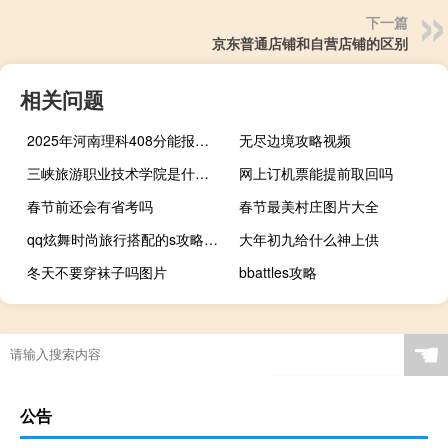
下一篇
京东普通店铺和自营店铺的区别
相关问题
2025年河南理科408分能报考什么大学
无尽边境攻略视频
三峡旅游职业技术学院是什么类别的学校
网上订机票能提前取回吗
春节前还会有省考吗
春节最美村庄图片大全
qq炫舞时尚旅行搭配的s攻略温馨温泉
大年初九给什么神上供
冬天不要穿袜子吗图片
bbattles攻略
☚
公告