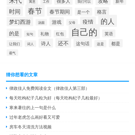
宋代
攻略
很多人
新年
工作
寓意
我们可以
春节
时间
春节期间
格言
是一个
的人
疫情
梦幻西游
游戏
汤圆
父母
自己的
的是
礼物
英语
红包
短句
还不
诗人
这句话
都是
让我们
这是
词人
霸气
猜你想看的文章
律政佳人免费阅读全文（律政佳人第三部）
每天吃枸杞子几粒为好（每天吃枸杞子几粒最好）
寒来暑往的上一句是什么
过年老虎怎么画好看又可爱
房车冬天清洗方法视频