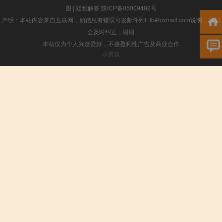
图
|
疑难解答
陕ICP备05009492号
声明：本站内容来自互联网，如信息有错误可发邮件到f_fb#foxmail.com说明，我们
会及时纠正，谢谢
本站仅为个人兴趣爱好，不接盈利性广告及商业合作
小男孩