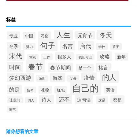
标签
人生
冬天
元宵节
专业
习俗
中国
句子
唐代
名言
冬季
努力
学校
孩子
宋代
攻略
很多人
新年
工作
寓意
我们可以
春节
时间
春节期间
格言
是一个
的人
疫情
梦幻西游
游戏
汤圆
父母
自己的
的是
礼物
英语
红包
短句
还不
诗人
这句话
都是
让我们
这是
词人
霸气
猜你想看的文章