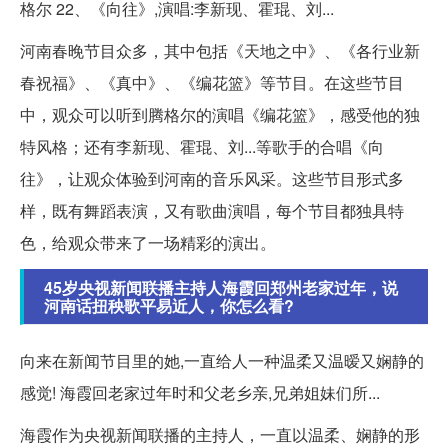
格尔 22、《向往》,演唱:李新现、霍琨、刘...
河南春晚节目众多，其中包括《天地之中》、《各行业新
春祝福》、《真中》、《编花篮》等节目。在这些节目
中，观众可以听到腾格尔的演唱《编花篮》，感受他的独
特风格；还有李新现、霍琨、刘...等歌手的合唱《向
往》，让观众体验到河南的音乐风采。这些节目形式多
样，既有舞蹈表演，又有歌曲演唱，每个节目都独具特
色，给观众带来了一场精彩的演出。
45岁央视新闻联播主持人海霞回郑州老家过年，说
河南话扭秧歌平易近人，你怎么看?
向来在新闻节目里的她,一直给人一种温柔又温暧又娴静的
感觉! 海霞回老家过年时和父老乡亲,兄弟姐妹们所...
海霞作为央视新闻联播的主持人，一直以温柔、娴静的形