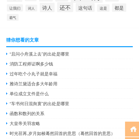
还不
诗人
这句话
都是
让我们
这是
词人
霸气
猜你想看的文章
“且问小舟溪上去”的出处是哪里
消防工程师证啊多少钱
过年吃个小丸子就是幸福
雅诗兰黛适合多大年龄用
单位成立文件是什么
“车书何日混舆寰”的出处是哪里
函数和数列的关系
大皇帝关羽攻略
时光荏苒,岁月如梭蓦然回首的意思（蓦然回首的意思）