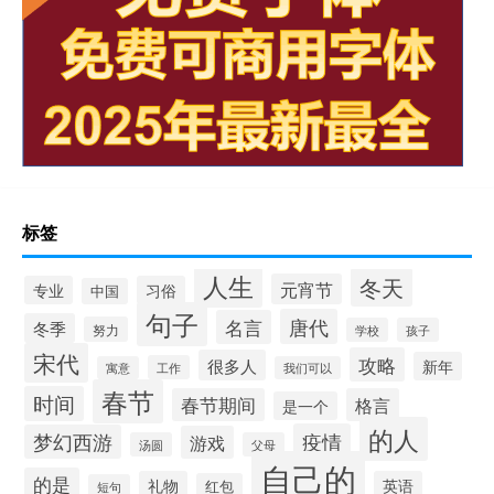
标签
人生
冬天
元宵节
专业
习俗
中国
句子
唐代
名言
冬季
努力
学校
孩子
宋代
攻略
很多人
新年
工作
寓意
我们可以
春节
时间
春节期间
格言
是一个
的人
疫情
梦幻西游
游戏
汤圆
父母
自己的
的是
礼物
英语
红包
短句