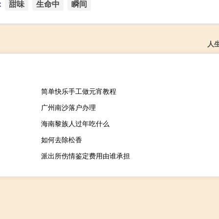
：
甜味
生命中
瞬间
人
简单快乐手工做元宵教程
广州南沙落户办理
海南黎族人过年吃什么
如何去除松香
派出所伤情鉴定费用由谁承担