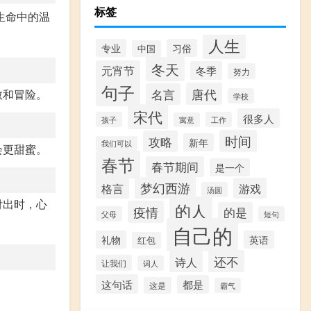
标签
生命中的温
人生
专业
习俗
中国
冬天
元宵节
冬季
努力
句子
唐代
名言
敢和冒险。
学校
宋代
很多人
孩子
工作
寓意
时间
攻略
新年
我们可以
会更甜蜜。
春节
春节期间
是一个
梦幻西游
格言
游戏
汤圆
付出时，心
的人
疫情
的是
父母
短句
自己的
礼物
英语
红包
还不
诗人
让我们
词人
这句话
都是
这是
霸气