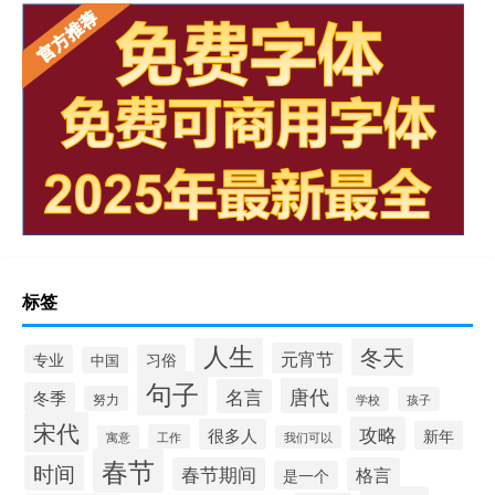
标签
人生
冬天
元宵节
专业
习俗
中国
句子
唐代
名言
冬季
努力
学校
孩子
宋代
攻略
很多人
新年
工作
寓意
我们可以
春节
时间
春节期间
格言
是一个