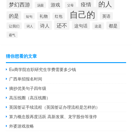
的人
疫情
梦幻西游
游戏
汤圆
父母
自己的
的是
礼物
英语
红包
短句
还不
诗人
这句话
都是
让我们
这是
词人
霸气
猜你想看的文章
Eu商学院在职研究生学费需要多少钱
广西单招报名时间
摘抄优美句子四年级
高压线圈（高压线圈）
英国签证手续流程（英国签证办理流程是怎样的）
算力概念股再度活跃 高新发展、龙宇股份等涨停
外婆游戏攻略