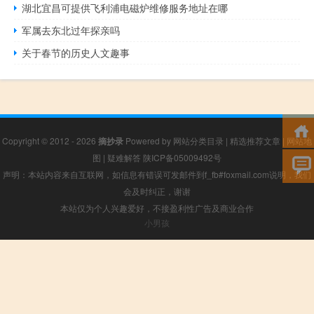
湖北宜昌可提供飞利浦电磁炉维修服务地址在哪
军属去东北过年探亲吗
关于春节的历史人文趣事
Copyright © 2012 - 2026
摘抄录
Powered by
网站分类目录
|
精选推荐文章
|
网站地
图
|
疑难解答
陕ICP备05009492号
声明：本站内容来自互联网，如信息有错误可发邮件到f_fb#foxmail.com说明，我们
会及时纠正，谢谢
本站仅为个人兴趣爱好，不接盈利性广告及商业合作
小男孩