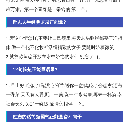
难万难。第一个青春是上帝给的;第二个。
励志人生经典语录正能量?
1.无论心情怎样,不要让自己颓废,每天从头到脚都要干净得
体,做一个化不化妆都活得精致的女子,要随时带着微笑。
2.就算你留恋开放在水中娇艳的水仙,别忘了山。
12句简短正能量语录?
1. 早上好,吃饭了吗,没吃的话,送你一盘鸭,吃了会想家;还有
一碟菜,天天有人爱;配上一羹汤,一生永健康;再来一杯酒,幸
福会长久;另加一碗饭,爱情永相伴。 2.。
励志的话简短霸气正能量奋斗句子