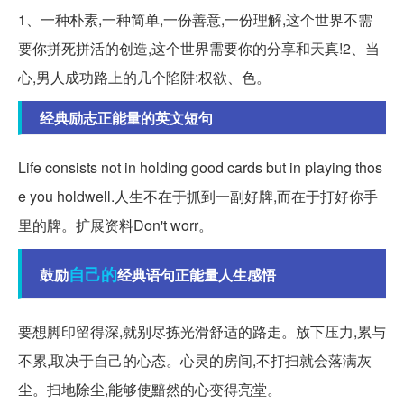
1、一种朴素,一种简单,一份善意,一份理解,这个世界不需
要你拼死拼活的创造,这个世界需要你的分享和天真!2、当
心,男人成功路上的几个陷阱:权欲、色。
经典励志正能量的英文短句
Life consists not in holding good cards but in playing thos
e you holdwell.人生不在于抓到一副好牌,而在于打好你手
里的牌。扩展资料Don't worr。
自己的
鼓励
经典语句正能量人生感悟
要想脚印留得深,就别尽拣光滑舒适的路走。放下压力,累与
不累,取决于自己的心态。心灵的房间,不打扫就会落满灰
尘。扫地除尘,能够使黯然的心变得亮堂。