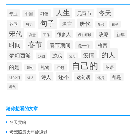
人生
冬天
元宵节
专业
习俗
中国
句子
唐代
名言
冬季
努力
学校
孩子
宋代
攻略
很多人
新年
工作
寓意
我们可以
春节
时间
春节期间
格言
是一个
的人
疫情
梦幻西游
游戏
汤圆
父母
自己的
的是
礼物
英语
红包
短句
还不
诗人
这句话
都是
让我们
这是
词人
霸气
猜你想看的文章
冬天卖啥
考驾照最大年龄通过