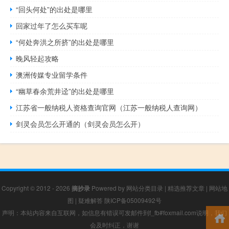
“回头何处”的出处是哪里
回家过年了怎么买车呢
“何处奔洪之所挤”的出处是哪里
晚风轻起攻略
澳洲传媒专业留学条件
“幽草春余荒井迳”的出处是哪里
江苏省一般纳税人资格查询官网（江苏一般纳税人查询网）
剑灵会员怎么开通的（剑灵会员怎么开）
Copyright © 2012 - 2026
摘抄录
Powered by
网站分类目录
|
精选推荐文章
|
网站地
图
|
疑难解答
陕ICP备05009492号
声明：本站内容来自互联网，如信息有错误可发邮件到f_fb#foxmail.com说明，我们
会及时纠正，谢谢