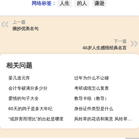
网络标签：
人生
的人
谦逊
上一篇
摘抄优美名句
下一篇
40岁人生感悟经典名言
相关问题
晏几道元宵
过年为什么不让碰
会计专硕满分多少分
考研成绩怎么复查
爱情的句子大全
教导卡组（教导）
60天的鸽子是多大年纪
身份证件类型是什么
“或辞害而理比”的出处是哪里
风铃草的花语和寓意 风铃草的花语和寓意是什么