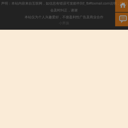
声明：本站内容来自互联网，如信息有错误可发邮件到f_fb#foxmail.com说明，我们
会及时纠正，谢谢
本站仅为个人兴趣爱好，不接盈利性广告及商业合作
小男孩