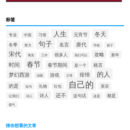
标签
人生
冬天
元宵节
专业
习俗
中国
句子
唐代
名言
冬季
努力
学校
孩子
宋代
攻略
很多人
新年
工作
寓意
我们可以
春节
时间
春节期间
格言
是一个
的人
疫情
梦幻西游
游戏
汤圆
父母
自己的
的是
礼物
英语
红包
短句
还不
诗人
这句话
都是
让我们
这是
词人
霸气
猜你想看的文章