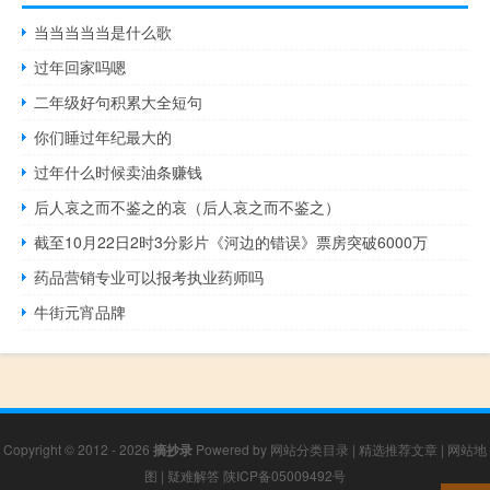
当当当当当是什么歌
过年回家吗嗯
二年级好句积累大全短句
你们睡过年纪最大的
过年什么时候卖油条赚钱
后人哀之而不鉴之的哀（后人哀之而不鉴之）
截至10月22日2时3分影片《河边的错误》票房突破6000万
药品营销专业可以报考执业药师吗
牛街元宵品牌
Copyright © 2012 - 2026
摘抄录
Powered by
网站分类目录
|
精选推荐文章
|
网站地
图
|
疑难解答
陕ICP备05009492号