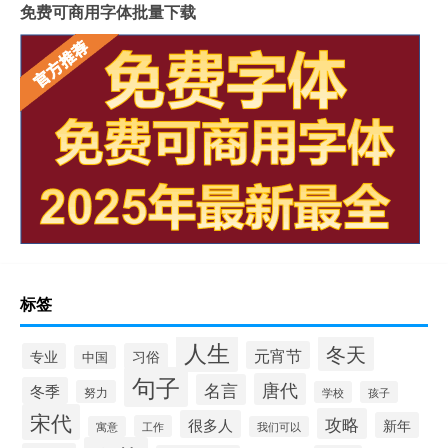
免费可商用字体批量下载
标签
人生
冬天
元宵节
专业
习俗
中国
句子
唐代
名言
冬季
努力
学校
孩子
宋代
攻略
很多人
新年
工作
寓意
我们可以