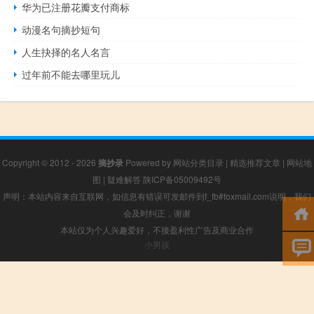
华为已注册花瓣支付商标
动漫名句摘抄短句
人生抉择的名人名言
过年前不能去哪里玩儿
Copyright © 2012 - 2026
摘抄录
Powered by
网站分类目录
|
精选推荐文章
|
网站地
图
|
疑难解答
陕ICP备05009492号
声明：本站内容来自互联网，如信息有错误可发邮件到f_fb#foxmail.com说明，我们
会及时纠正，谢谢
本站仅为个人兴趣爱好，不接盈利性广告及商业合作
小男孩