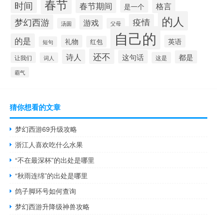
春节
时间
春节期间
格言
是一个
的人
疫情
梦幻西游
游戏
汤圆
父母
自己的
的是
礼物
英语
红包
短句
还不
诗人
这句话
都是
让我们
这是
词人
霸气
猜你想看的文章
梦幻西游69升级攻略
浙江人喜欢吃什么水果
“不在最深杯”的出处是哪里
“秋雨连绵”的出处是哪里
鸽子脚环号如何查询
梦幻西游升降级神兽攻略