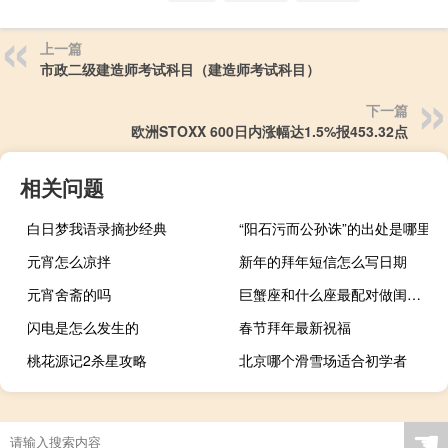
上一篇
市政二级建造师考试科目（建造师考试科目）
下一篇
欧洲STOXX 600日内涨幅达1.5%报453.32点
相关问题
白日梦我语录摘抄经典
“阳石污而公孙诛”的出处是哪里
元宵怎么凉拌
新年的拜年短信怎么写日期
元宵舍斋的吗
巨蟹座和什么座最配对做闺蜜（巨蟹座和什么座最配）
闪电是怎么发生的
春节拜年最新祝福
桃花源记2杀星攻略
北京哪个滑雪场适合初学者
☚