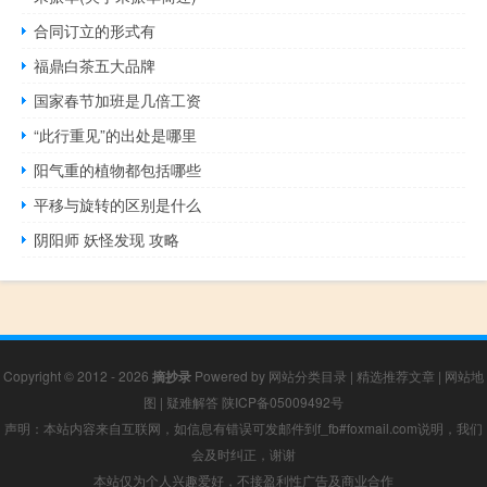
合同订立的形式有
福鼎白茶五大品牌
国家春节加班是几倍工资
“此行重见”的出处是哪里
阳气重的植物都包括哪些
平移与旋转的区别是什么
阴阳师 妖怪发现 攻略
Copyright © 2012 - 2026
摘抄录
Powered by
网站分类目录
|
精选推荐文章
|
网站地
图
|
疑难解答
陕ICP备05009492号
声明：本站内容来自互联网，如信息有错误可发邮件到f_fb#foxmail.com说明，我们
会及时纠正，谢谢
本站仅为个人兴趣爱好，不接盈利性广告及商业合作