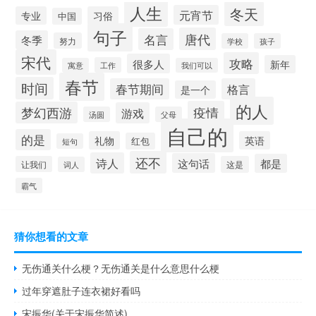
人生
冬天
元宵节
专业
习俗
中国
句子
唐代
名言
冬季
努力
学校
孩子
宋代
攻略
很多人
新年
工作
寓意
我们可以
春节
时间
春节期间
格言
是一个
的人
疫情
梦幻西游
游戏
汤圆
父母
自己的
的是
礼物
英语
红包
短句
还不
诗人
这句话
都是
让我们
这是
词人
霸气
猜你想看的文章
无伤通关什么梗？无伤通关是什么意思什么梗
过年穿遮肚子连衣裙好看吗
宋振华(关于宋振华简述)