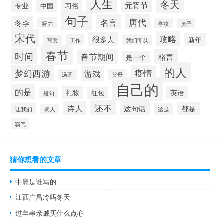
人生
冬天
元宵节
专业
习俗
中国
句子
唐代
名言
冬季
努力
学校
孩子
宋代
攻略
很多人
新年
工作
寓意
我们可以
春节
时间
春节期间
格言
是一个
的人
疫情
梦幻西游
游戏
汤圆
父母
自己的
的是
礼物
英语
红包
短句
还不
诗人
这句话
都是
让我们
这是
词人
霸气
猜你想看的文章
中庸是谁写的
江西广昌冷吗冬天
过年串亲戚买什么点心