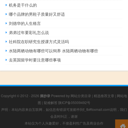
机务是干什么的
哪个品牌的男鞋子质量好又舒适
刘德华的人生格言
弟弟过年要彩礼怎么说
社科院在职研究生授课方式灵活吗
水陆两栖动物有哪些可以饲养 水陆两栖动物有哪些
去英国留学时要注意哪些事项
Copyright © 2012 - 2026
摘抄录
Powered by
网站分类目录
|
精选推荐文章
|
网站地
图
|
疑难解答
陕ICP备05009492号
声明：本站内容来自互联网，如信息有错误可发邮件到f_fb#foxmail.com说明，我们
会及时纠正，谢谢
本站仅为个人兴趣爱好，不接盈利性广告及商业合作