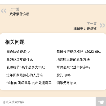
上一篇
败家紫什么梗
下一篇
海贼王力奇是谁
相关问题
圆通快递费多少
每日投行观点梳理（2023-09-18）
黑妈妈过年供什么
地震时正确的逃生方法
乳腺结节8毫米是多大年纪
军属去东北过年探亲吗
过年回家最担心的人是谁
脸孔 攻略
“谁怕肉团碍世界”的出处是哪里
酒酿元宵怎么
☚