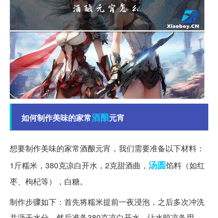
酒酿
如何制作美味的家常
元宵
想要制作美味的家常酒酿元宵，我们需要准备以下材料：
汤圆
1斤糯米，380克凉白开水，2克甜酒曲，
馅料（如红
枣、枸杞等），白糖。
制作步骤如下：首先将糯米提前一夜浸泡，之后多次冲洗
并沥干水分。然后准备380克凉白开水，让水晾凉备用。