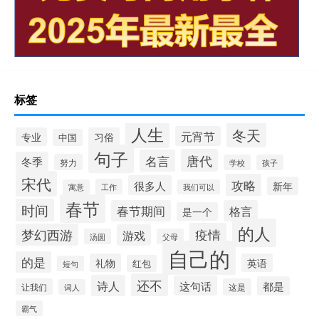
标签
人生
冬天
元宵节
专业
习俗
中国
句子
唐代
名言
冬季
努力
学校
孩子
宋代
攻略
很多人
新年
工作
寓意
我们可以
春节
时间
春节期间
格言
是一个
的人
疫情
梦幻西游
游戏
汤圆
父母
自己的
的是
礼物
英语
红包
短句
还不
诗人
这句话
都是
让我们
这是
词人
霸气