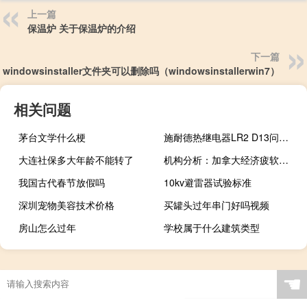
上一篇
保温炉 关于保温炉的介绍
下一篇
windowsinstaller文件夹可以删除吗（windowsinstallerwin7）
相关问题
茅台文学什么梗
施耐德热继电器LR2 D13问题 继电器施耐德电气
大连社保多大年龄不能转了
机构分析：加拿大经济疲软源于短期冲击影响
我国古代春节放假吗
10kv避雷器试验标准
深圳宠物美容技术价格
买罐头过年串门好吗视频
房山怎么过年
学校属于什么建筑类型
☚