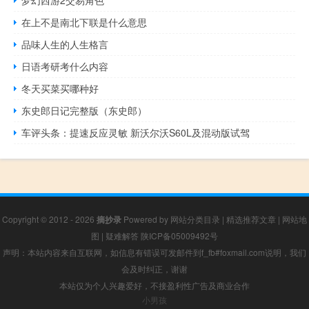
梦幻西游2交易角色
在上不是南北下联是什么意思
品味人生的人生格言
日语考研考什么内容
冬天买菜买哪种好
东史郎日记完整版（东史郎）
车评头条：提速反应灵敏 新沃尔沃S60L及混动版试驾
Copyright © 2012 - 2026
摘抄录
Powered by
网站分类目录
|
精选推荐文章
|
网站地
图
|
疑难解答
陕ICP备05009492号
声明：本站内容来自互联网，如信息有错误可发邮件到f_fb#foxmail.com说明，我们
会及时纠正，谢谢
本站仅为个人兴趣爱好，不接盈利性广告及商业合作
小男孩