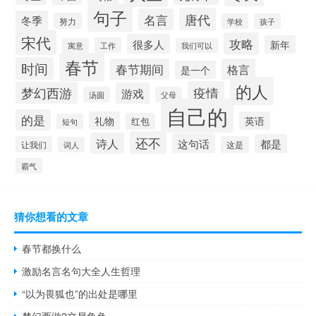
句子
唐代
名言
冬季
努力
学校
孩子
宋代
攻略
很多人
新年
工作
寓意
我们可以
春节
时间
春节期间
格言
是一个
的人
疫情
梦幻西游
游戏
汤圆
父母
自己的
的是
礼物
英语
红包
短句
还不
诗人
这句话
都是
让我们
这是
词人
霸气
猜你想看的文章
春节都换什么
激励名言名句大全人生哲理
“以为畏狐也”的出处是哪里