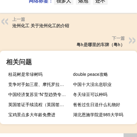
网络标签：
很多人
熔池
还不
上一篇
沧州化工 关于沧州化工的介绍
下一篇
粤h是哪里的车牌（粤h）
相关问题
桂花树是常绿树吗
double peace攻略
竞争对手如三星、摩托罗拉和罗约尔发布了一系列可折叠手机
中国十大没出息职业
中国经济复苏呈“N”型趋势专家称房地产正寻找新的中枢
冬天绿豆可以种吗
英国签证手续流程（英国签证办理流程是怎样的）
爸爸过生日送什么礼物好
宝鸡景点多大年龄免费进
湖北恩施学院是985大学吗