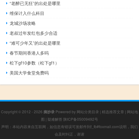
“老醉已无狂”的出处是哪里
维保计入什么科目
龙城沙场攻略
老叔过年发红包多少合适
“难可少年又”的出处是哪里
春节期间香港人多吗
松下gf10参数（松下gf1）
美国大学食堂免费吗
Copyright © 2012 - 2026
摘抄录
Powered by
网站分类目录
|
精选推荐文章
|
网站地
图
|
疑难解答
陕ICP备05009492号
声明：本站内容来自互联网，如信息有错误可发邮件到f_fb#foxmail.com说明，我们
会及时纠正，谢谢