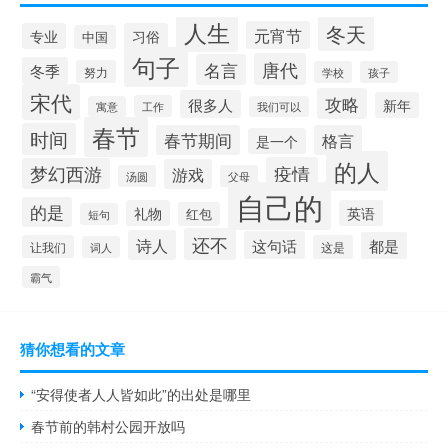
人生
冬天
元宵节
专业
习俗
中国
句子
唐代
名言
冬季
努力
学校
孩子
宋代
攻略
很多人
新年
工作
寓意
我们可以
春节
时间
春节期间
格言
是一个
的人
疫情
梦幻西游
游戏
汤圆
父母
自己的
的是
礼物
英语
红包
短句
还不
诗人
这句话
都是
让我们
这是
词人
霸气
猜你想看的文章
“安得使者人人皆如此”的出处是哪里
春节前的韩村公园开放吗