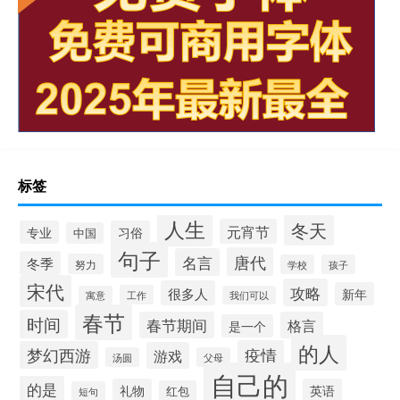
标签
人生
冬天
元宵节
专业
习俗
中国
句子
唐代
名言
冬季
努力
学校
孩子
宋代
攻略
很多人
新年
工作
寓意
我们可以
春节
时间
春节期间
格言
是一个
的人
疫情
梦幻西游
游戏
汤圆
父母
自己的
的是
礼物
英语
红包
短句