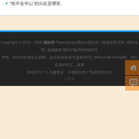
“牧羊金华山”的出处是哪里
Copyright © 2012 - 2026
摘抄录
Powered by
网站分类目录
|
精选推荐文章
|
网站地
图
|
疑难解答
陕ICP备05009492号
声明：本站内容来自互联网，如信息有错误可发邮件到f_fb#foxmail.com说明，我们
会及时纠正，谢谢
本站仅为个人兴趣爱好，不接盈利性广告及商业合作
小男孩