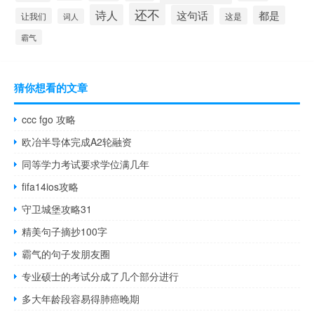
还不
诗人
这句话
都是
让我们
这是
词人
霸气
猜你想看的文章
ccc fgo 攻略
欧冶半导体完成A2轮融资
同等学力考试要求学位满几年
fifa14ios攻略
守卫城堡攻略31
精美句子摘抄100字
霸气的句子发朋友圈
专业硕士的考试分成了几个部分进行
多大年龄段容易得肺癌晚期