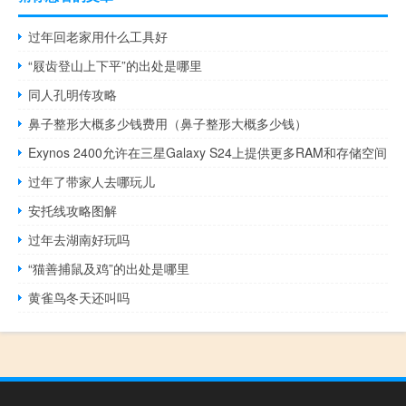
过年回老家用什么工具好
“屐齿登山上下平”的出处是哪里
同人孔明传攻略
鼻子整形大概多少钱费用（鼻子整形大概多少钱）
Exynos 2400允许在三星Galaxy S24上提供更多RAM和存储空间
过年了带家人去哪玩儿
安托线攻略图解
过年去湖南好玩吗
“猫善捕鼠及鸡”的出处是哪里
黄雀鸟冬天还叫吗