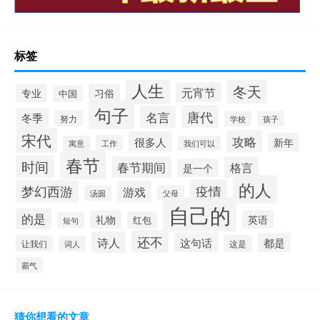
标签
人生
冬天
元宵节
专业
习俗
中国
句子
唐代
名言
冬季
努力
学校
孩子
宋代
攻略
很多人
新年
工作
寓意
我们可以
春节
时间
春节期间
格言
是一个
的人
疫情
梦幻西游
游戏
汤圆
父母
自己的
的是
礼物
英语
红包
短句
还不
诗人
这句话
都是
让我们
这是
词人
霸气
猜你想看的文章