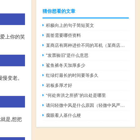
猜你想看的文章
积极向上的句子简短英文
面签需要哪些资料
我爱上你的笑
某商店有两种进价不同的耳机（某商店有两种书包）
"发票验旧"是什么意思
鲨鱼裤冬天加厚多少
红绿灯最长的时间要等多久
慢慢变老。
岩板多厚才好
“何处奔洪之所挤”的出处是哪里
请问轻微中风是什么原因（轻微中风严重吗）
腐眼看人基什么梗
就是,想把