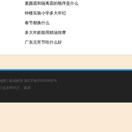
素颜霜和隔离霜的顺序是什么
钟楼实验小学多大年纪
春节都换什么
多大年龄能用精油按摩
广东元宵节吃什么好
地图
|
疑难解答
陕ICP备05009492号
，我们会及时纠正，谢谢