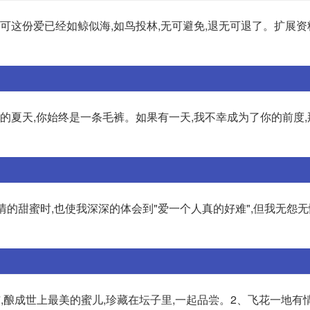
,可这份爱已经如鲸似海,如鸟投林,无可避免,退无可退了。扩展
的夏天,你始终是一条毛裤。如果有一天,我不幸成为了你的前度,
情的甜蜜时,也使我深深的体会到"爱一个人真的好难",但我无怨无
,酿成世上最美的蜜儿,珍藏在坛子里,一起品尝。2、飞花一地有情