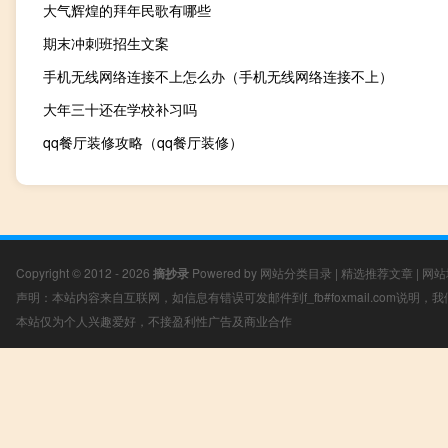
大气辉煌的拜年民歌有哪些
期末冲刺班招生文案
手机无线网络连接不上怎么办（手机无线网络连接不上）
大年三十还在学校补习吗
qq餐厅装修攻略（qq餐厅装修）
Copyright © 2012 - 2026
摘抄录
Powered by
网站分类目录
|
精选推荐文章
|
网站
声明：本站内容来自互联网，如信息有错误可发邮件到f_fb#foxmail.com说明
本站仅为个人兴趣爱好，不接盈利性广告及商业合作