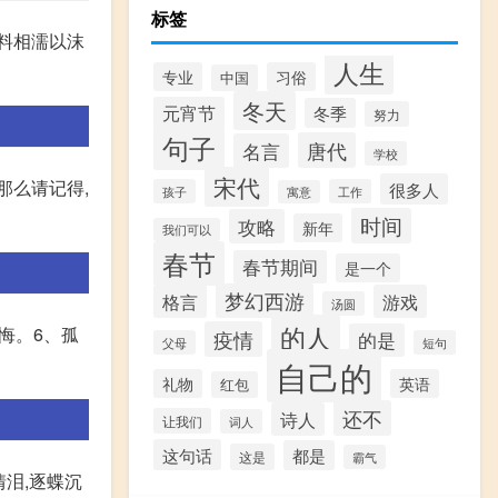
标签
资料相濡以沫
人生
专业
习俗
中国
冬天
元宵节
冬季
努力
句子
唐代
名言
学校
宋代
那么请记得,
很多人
孩子
工作
寓意
时间
攻略
新年
我们可以
春节
春节期间
是一个
梦幻西游
格言
游戏
汤圆
的人
悔。6、孤
疫情
的是
父母
短句
自己的
礼物
英语
红包
还不
诗人
让我们
词人
这句话
都是
这是
霸气
泪,逐蝶沉