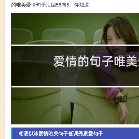
的唯美爱情句子汇编58句5、你知道
相濡以沫爱情唯美句子低调秀恩爱句子