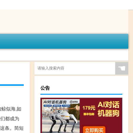
☚
公告
鲸似海,如
我们都成为
我这条。简短