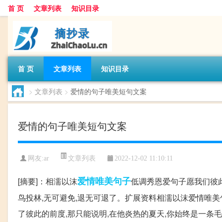
首 页
文章列表
知识目录
首 页
文章列表
知识目录
>
文章列表
>
爱情的句子唯美短句文案
爱情的句子唯美短句文案
文章列表
网友:
ar
2022-12-02 11:10:11
爱情
唯美
句子
[摘要]：相濡以沫
低调秀恩爱句子愿我们彼此
鸟投林,无可避免,退无可退了。扩展资料相濡以沫爱情唯美
了彼此的前度,那只能说明,在他炎热的夏天,你始终是一条毛