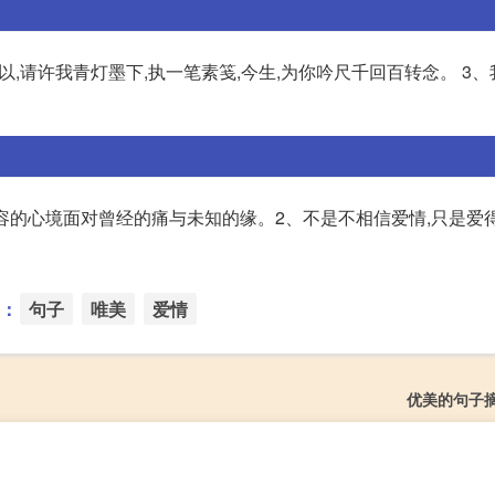
以,请许我青灯墨下,执一笔素笺,今生,为你吟尺千回百转念。 3
从容的心境面对曾经的痛与未知的缘。2、不是不相信爱情,只是爱得
：
句子
唯美
爱情
优美的句子