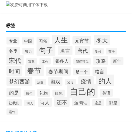
标签
人生
冬天
元宵节
专业
习俗
中国
句子
唐代
名言
冬季
努力
学校
孩子
宋代
攻略
很多人
新年
工作
寓意
我们可以
春节
时间
春节期间
格言
是一个
的人
疫情
梦幻西游
游戏
汤圆
父母
自己的
的是
礼物
英语
红包
短句
还不
诗人
这句话
都是
让我们
这是
词人
霸气