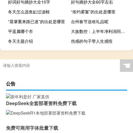
好词好句摘抄大全10字
好句摘抄大全60字左右
冬天怎么选鱼缸过滤棉
“依约雾鬟”的出处是哪里
“晨肇重来路已迷”的出处是哪里
台州春节送啥礼品呢
平遥属哪个市
大族数控：上半年净利润同比下降72.92%
冬天主题介绍
伤感的句子带人生感悟
☚
公告
DeepSeek全套部署资料免费下载
免费可商用字体批量下载