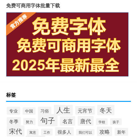
免费可商用字体批量下载
标签
人生
冬天
元宵节
专业
习俗
中国
句子
唐代
名言
冬季
努力
学校
孩子
宋代
攻略
很多人
新年
工作
寓意
我们可以