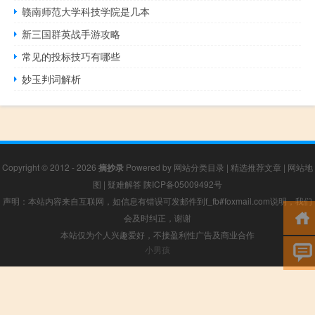
赣南师范大学科技学院是几本
新三国群英战手游攻略
常见的投标技巧有哪些
妙玉判词解析
Copyright © 2012 - 2026
摘抄录
Powered by
网站分类目录
|
精选推荐文章
|
网站地
图
|
疑难解答
陕ICP备05009492号
声明：本站内容来自互联网，如信息有错误可发邮件到f_fb#foxmail.com说明，我们
会及时纠正，谢谢
本站仅为个人兴趣爱好，不接盈利性广告及商业合作
小男孩