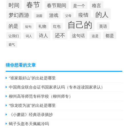
春节
时间
春节期间
格言
是一个
的人
疫情
梦幻西游
游戏
汤圆
父母
自己的
的是
礼物
英语
红包
短句
还不
诗人
这句话
都是
让我们
这是
词人
霸气
猜你想看的文章
“谁家最好山”的出处是哪里
中国商业联合会证书国家承认吗（专本连读国家承认）
柳州高等师范专科学校（柳州师专）
“惊龙喷为波”的出处是哪里
《小蘑菇》经典语录摘抄
蝎子头盔冬天佩戴冷吗