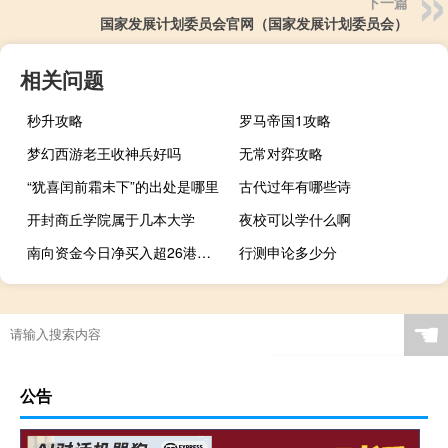
下一篇
国家发展计划委员会官网（国家发展计划委员会）
相关问题
秒升攻略
罗马帝国1攻略
梦幻西游老王收神兵好吗
无常对弈攻略
“犹喜闰前霜未下”的出处是哪里
古代过年有哪些诗
开封商丘学院属于几本大学
夜校可以学什么啊
南向资金今日净买入超26港元 中海油获净买入居前
行测申论多少分
☚
公告