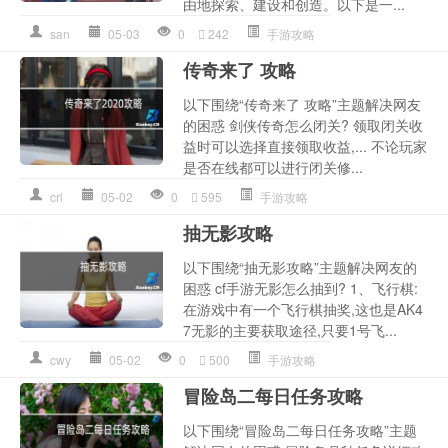
由地探索、建设和创造。以下是一...
san
05-03
0
242
手游攻略
传奇来了 攻略
以下围绕“传奇来了 攻略”主题解决网友
的困惑 剑侠传奇怎么闭关? 领取闭关收
益时可以选择直接领取收益,... 不论玩家
是否在线都可以进行闭关修...
crl
05-02
0
595
手游攻略
抽无影攻略
以下围绕“抽无影攻略”主题解决网友的
困惑 cf手游无影怎么抽到? 1、飞行棋:
在游戏中有一个飞行棋抽奖,这也是AK4
7无影的主要获取途径,只要1号飞...
cwy
05-02
0
500
手游攻略
冒险岛二每日任务攻略
以下围绕“冒险岛二每日任务攻略”主题