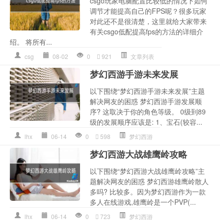
csgo玩家电脑配置比较低的情况下如何
调节才能提高自己的FPS呢？很多玩家
对此还不是很清楚，这里就给大家带来
有关csgo低配提高fps的方法的详细介
绍。 将所有...
csg
08-02
0
921
文章列表
梦幻西游手游未来发展
以下围绕“梦幻西游手游未来发展”主题
解决网友的困惑 梦幻西游手游发展顺
序? 这取决于你的角色等级。 0级到89
级的发展顺序应该是: 1、宝石(较容...
lhx
06-14
0
598
梦幻西游
梦幻西游大战雄鹰岭攻略
以下围绕“梦幻西游大战雄鹰岭攻略”主
题解决网友的困惑 梦幻西游雄鹰岭散人
多吗? 比较多。因为梦幻西游作为一款
多人在线游戏,雄鹰岭是一个PVP(...
lhx
06-14
0
723
梦幻西游