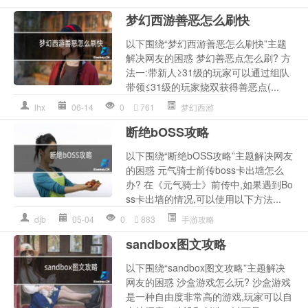
梦幻西游善恶怎么刷快
以下围绕“梦幻西游善恶怎么刷快”主题
解决网友的困惑 梦幻善恶点怎么刷? 方
法一:带新人≥31级的玩家可以通过组队
带领≤31级的玩家烧双获得善恶点(...
lhx
06-14
0
761
梦幻西游
断绝bOSS攻略
以下围绕“断绝bOSS攻略”主题解决网友
的困惑 元气骑士前传boss卡出墙怎么
办? 在《元气骑士》前传中,如果遇到Bo
ss卡出墙的情况,可以使用以下方法...
djb
05-04
0
883
手游攻略
sandbox图文攻略
以下围绕“sandbox图文攻略”主题解决
网友的困惑 沙盒游戏怎么玩? 沙盒游戏
是一种自由度非常高的游戏,玩家可以自