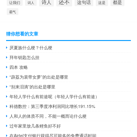
还不
诗人
这句话
都是
让我们
这是
词人
霸气
猜你想看的文章
厌夏族什么梗？什么梗
拜年钥匙怎么挂
四本 攻略
“薜荔为裳带女萝”的出处是哪里
“别来泪滴”的出处是哪里
年轻人学什么有前途呢（年轻人学什么有前途）
科德数控：第三季度净利润同比增长191.15%
人和人的体质不同，不能一概而论什么梗
过年家里放几条鲤鱼好不好
在Airtel支付银行获得尽可能多的免费通话时间