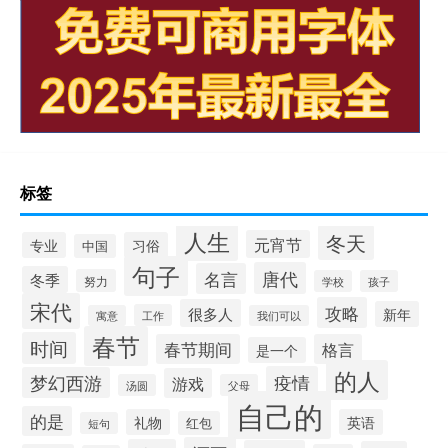
标签
人生
冬天
元宵节
专业
习俗
中国
句子
唐代
名言
冬季
努力
学校
孩子
宋代
攻略
很多人
新年
工作
寓意
我们可以
春节
时间
春节期间
格言
是一个
的人
疫情
梦幻西游
游戏
汤圆
父母
自己的
的是
礼物
英语
红包
短句