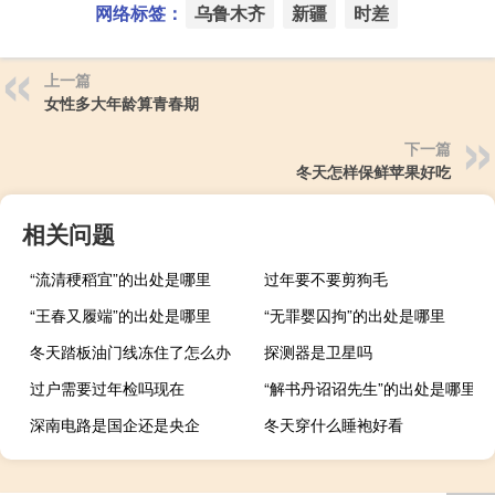
网络标签：
乌鲁木齐
新疆
时差
上一篇
女性多大年龄算青春期
下一篇
冬天怎样保鲜苹果好吃
相关问题
“流清稉稻宜”的出处是哪里
过年要不要剪狗毛
“王春又履端”的出处是哪里
“无罪婴囚拘”的出处是哪里
冬天踏板油门线冻住了怎么办
探测器是卫星吗
过户需要过年检吗现在
“解书丹诏诏先生”的出处是哪里
深南电路是国企还是央企
冬天穿什么睡袍好看