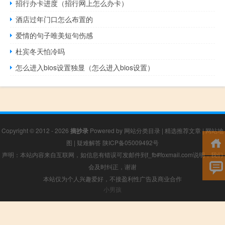
招行办卡进度（招行网上怎么办卡）
酒店过年门口怎么布置的
爱情的句子唯美短句伤感
杜宾冬天怕冷吗
怎么进入bios设置独显（怎么进入bios设置）
Copyright © 2012 - 2026
摘抄录
Powered by
网站分类目录
|
精选推荐文章
|
网站地
图
|
疑难解答
陕ICP备05009492号
声明：本站内容来自互联网，如信息有错误可发邮件到f_fb#foxmail.com说明，我们
会及时纠正，谢谢
本站仅为个人兴趣爱好，不接盈利性广告及商业合作
小男孩