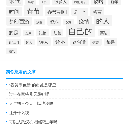
宋代
攻略
很多人
新年
工作
寓意
我们可以
春节
时间
春节期间
格言
是一个
的人
疫情
梦幻西游
游戏
汤圆
父母
自己的
的是
礼物
英语
红包
短句
还不
诗人
这句话
都是
让我们
这是
词人
霸气
猜你想看的文章
“香笺墨色新”的出处是哪里
过年在家待几天最好呢
大年初三今天可以洗澡吗
辽开什么梗
可以从武汉机场回家过年吗