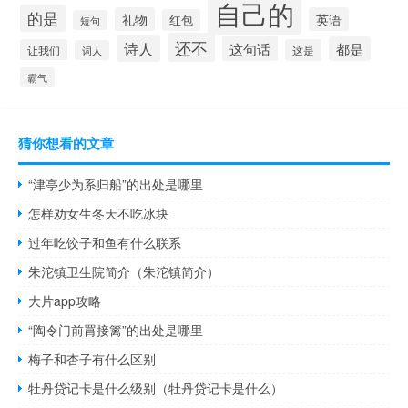
自己的
的是
礼物
英语
红包
短句
还不
诗人
这句话
都是
让我们
这是
词人
霸气
猜你想看的文章
“津亭少为系归船”的出处是哪里
怎样劝女生冬天不吃冰块
过年吃饺子和鱼有什么联系
朱沱镇卫生院简介（朱沱镇简介）
大片app攻略
“陶令门前罥接篱”的出处是哪里
梅子和杏子有什么区别
牡丹贷记卡是什么级别（牡丹贷记卡是什么）