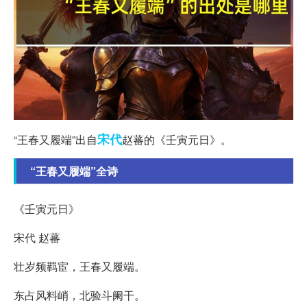
宋代
“王春又履端”出自
赵蕃的《壬寅元日》。
“王春又履端”全诗
《壬寅元日》
宋代 赵蕃
壮岁频羁宦，王春又履端。
东占风料峭，北验斗阑干。