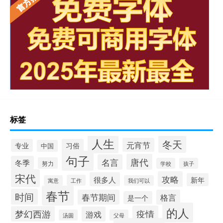
标签
人生
冬天
元宵节
专业
习俗
中国
句子
唐代
名言
冬季
努力
学校
孩子
宋代
攻略
很多人
新年
工作
寓意
我们可以
春节
时间
春节期间
格言
是一个
的人
疫情
梦幻西游
游戏
汤圆
父母