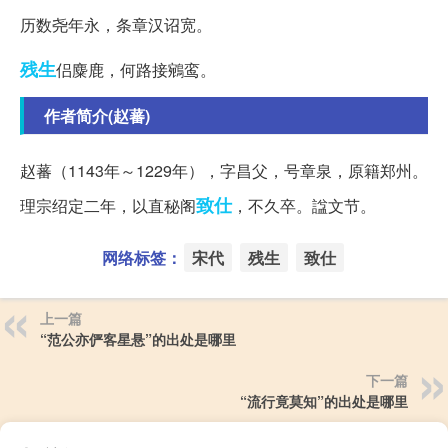
历数尧年永，条章汉诏宽。
残生
侣麋鹿，何路接鵷鸾。
作者简介(赵蕃)
赵蕃（1143年～1229年），字昌父，号章泉，原籍郑州。
致仕
理宗绍定二年，以直秘阁
，不久卒。諡文节。
网络标签：
宋代
残生
致仕
上一篇
“范公亦俨客星悬”的出处是哪里
下一篇
“流行竟莫知”的出处是哪里