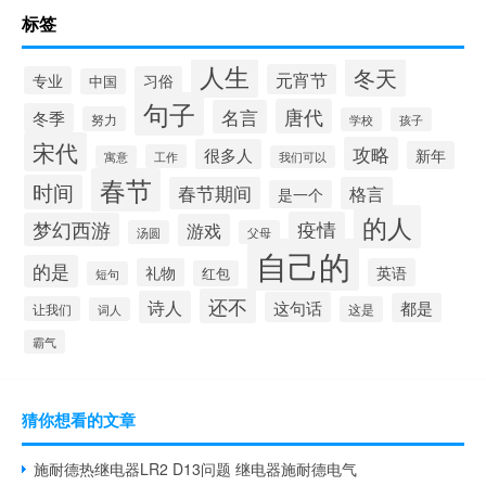
标签
人生
冬天
元宵节
专业
习俗
中国
句子
唐代
名言
冬季
努力
学校
孩子
宋代
攻略
很多人
新年
工作
寓意
我们可以
春节
时间
春节期间
格言
是一个
的人
疫情
梦幻西游
游戏
汤圆
父母
自己的
的是
礼物
英语
红包
短句
还不
诗人
这句话
都是
让我们
这是
词人
霸气
猜你想看的文章
施耐德热继电器LR2 D13问题 继电器施耐德电气