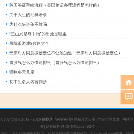
英国签证手续流程（英国签证办理流程是怎样的）
关于人生的经典语录
为什么头道茶不敢喝
“三山只是尊中物”的出处是哪里
最坑爹游戏9攻略大全
无需对方同意微信定位不让他知道（无需对方同意微信定位）
胃胀气怎么办快速排气（胃胀气怎么办快速排气）
猫咪冬天几度
初中生名人名言摘抄
Copyright © 2012 - 2026
摘抄录
Powered by
网站分类目录
|
精选推荐文章
|
网站地
图
|
疑难解答
陕ICP备05009492号
声明：本站内容来自互联网，如信息有错误可发邮件到f_fb#foxmail.com说明，我们