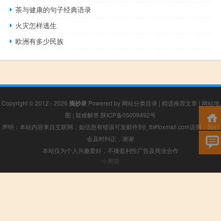
茶与健康的句子经典语录
火灾怎样逃生
欧洲有多少民族
Copyright © 2012 - 2026
摘抄录
Powered by
网站分类目录
|
精选推荐文章
|
网站地
图
|
疑难解答
陕ICP备05009492号
声明：本站内容来自互联网，如信息有错误可发邮件到f_fb#foxmail.com说明，我们
会及时纠正，谢谢
本站仅为个人兴趣爱好，不接盈利性广告及商业合作
小男孩