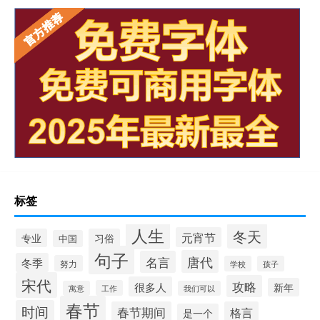
标签
人生
冬天
元宵节
专业
习俗
中国
句子
唐代
名言
冬季
努力
学校
孩子
宋代
攻略
很多人
新年
工作
寓意
我们可以
春节
时间
春节期间
格言
是一个