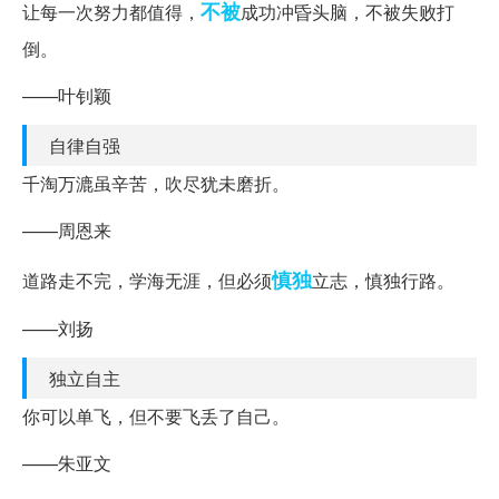
不被
让每一次努力都值得，
成功冲昏头脑，不被失败打
倒。
——叶钊颖
自律自强
千淘万漉虽辛苦，吹尽犹未磨折。
——周恩来
慎独
道路走不完，学海无涯，但必须
立志，慎独行路。
——刘扬
独立自主
你可以单飞，但不要飞丢了自己。
——朱亚文