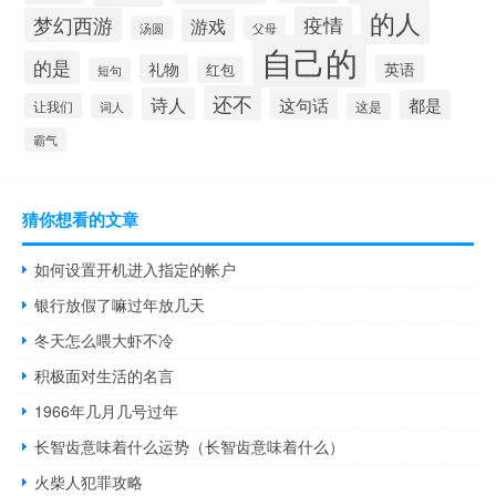
的人
疫情
梦幻西游
游戏
汤圆
父母
自己的
的是
礼物
英语
红包
短句
还不
诗人
这句话
都是
让我们
这是
词人
霸气
猜你想看的文章
如何设置开机进入指定的帐户
银行放假了嘛过年放几天
冬天怎么喂大虾不冷
积极面对生活的名言
1966年几月几号过年
长智齿意味着什么运势（长智齿意味着什么）
火柴人犯罪攻略