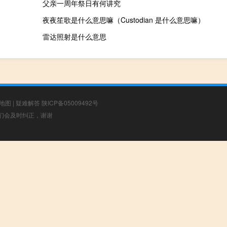
父亲一周年祭日有何讲究
夜夜笙歌是什么意思嘛（Custodian 是什么意思嘛）
雷达照射是什么意思
地图
|
疑难解答
陕ICP备05009492号
，我们会及时纠正，谢谢