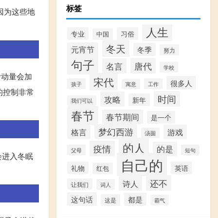
标签
因为这些地
人生
专业
习俗
中国
冬天
元宵节
冬季
努力
句子
唐代
名言
学校
活动量会加
宋代
很多人
孩子
工作
寓意
的控制非常
时间
攻略
新年
我们可以
春节
春节期间
是一个
梦幻西游
格言
游戏
汤圆
的人
疫情
的是
父母
短句
会进入冬眠
自己的
礼物
英语
红包
还不
诗人
让我们
词人
这句话
都是
这是
霸气