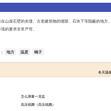
躲在山崖石壁的夹缝、古老建筑物的缝隙、石块下等隐蔽的地方
环境的要求非常严苛。
：
地方
温度
蝎子
冬天温
怎么测量一克盐
高压线圈（高压线圈）