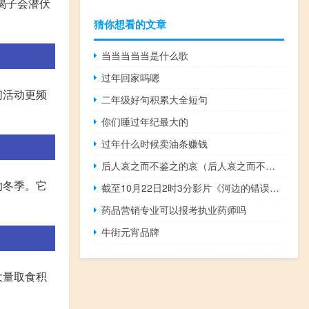
蝎子会潜伏
猜你想看的文章
当当当当当是什么歌
过年回家吗嗯
们活动更频
二年级好句积累大全短句
你们睡过年纪最大的
过年什么时候卖油条赚钱
后人哀之而不鉴之的哀（后人哀之而不鉴之）
的冬季。它
截至10月22日2时3分影片《河边的错误》票房突破6000万
药品营销专业可以报考执业药师吗
牛街元宵品牌
大量取食积