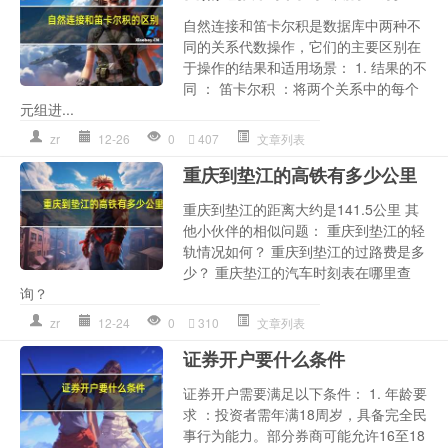
自然连接和笛卡尔积是数据库中两种不
同的关系代数操作，它们的主要区别在
于操作的结果和适用场景： 1. 结果的不
同 ： 笛卡尔积 ：将两个关系中的每个
元组进...
zr
12-26
0
407
文章列表
重庆到垫江的高铁有多少公里
重庆到垫江的距离大约是141.5公里 其
他小伙伴的相似问题： 重庆到垫江的轻
轨情况如何？ 重庆到垫江的过路费是多
少？ 重庆垫江的汽车时刻表在哪里查
询？
zr
12-24
0
310
文章列表
证券开户要什么条件
证券开户需要满足以下条件： 1. 年龄要
求 ：投资者需年满18周岁，具备完全民
事行为能力。部分券商可能允许16至18