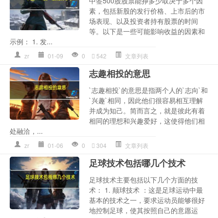
中签500股股票能挣多少取决于多个因
素，包括新股的发行价格、上市后的市
场表现、以及投资者持有股票的时间
等。以下是一些可能影响收益的因素和
示例： 1. 发...
zr
01-09
0
542
文章列表
志趣相投的意思
`志趣相投`的意思是指两个人的`志向`和
`兴趣`相同，因此他们很容易相互理解
并成为知己。简而言之，就是彼此有着
相同的理想和兴趣爱好，这使得他们相
处融洽，...
zr
01-06
0
304
文章列表
足球技术包括哪几个技术
足球技术主要包括以下几个方面的技
术： 1. 颠球技术 ：这是足球运动中最
基本的技术之一，要求运动员能够很好
地控制足球，使其按照自己的意愿运