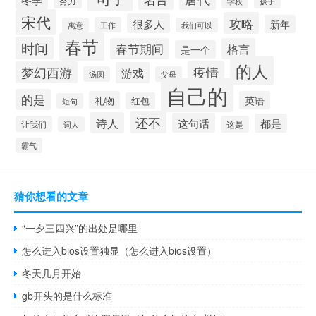
努力
学校
孩子
宋代
攻略
很多人
新年
工作
寓意
我们可以
春节
时间
春节期间
格言
是一个
的人
疫情
梦幻西游
游戏
汤圆
父母
自己的
的是
礼物
英语
红包
短句
还不
诗人
这句话
都是
让我们
这是
词人
霸气
猜你想看的文章
“一夕三四兴”的出处是哪里
怎么进入bios设置独显（怎么进入bios设置）
冬天几月开始
gb开头的是什么标准