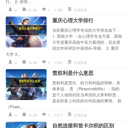
行。 2. 传球...
zr
01-06
0
785
文章列表
重庆心理大学排行
当前重庆心理学专业的大学排名如下：
1. 西南大学 ：在心理学专业方面，西南
大学是重庆高校中实力最强的，且在第
四次学科评比中获得A+等级。 2. 重庆
大学 3...
zr
12-30
0
520
文章列表
责权利是什么意思
责权利是责任、权力和利益的简称。具
体来说： 责 （Responsibility）：指的
是个人或组织应当承担的义务和职责，
是在职务上对应的分内应做的事情。 权
（Powe...
zr
12-29
0
917
文章列表
自然连接和笛卡尔积的区别