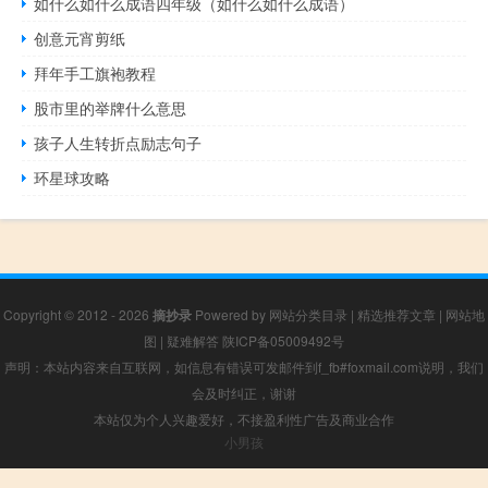
如什么如什么成语四年级（如什么如什么成语）
创意元宵剪纸
拜年手工旗袍教程
股市里的举牌什么意思
孩子人生转折点励志句子
环星球攻略
Copyright © 2012 - 2026
摘抄录
Powered by
网站分类目录
|
精选推荐文章
|
网站地
图
|
疑难解答
陕ICP备05009492号
声明：本站内容来自互联网，如信息有错误可发邮件到f_fb#foxmail.com说明，我们
会及时纠正，谢谢
本站仅为个人兴趣爱好，不接盈利性广告及商业合作
小男孩