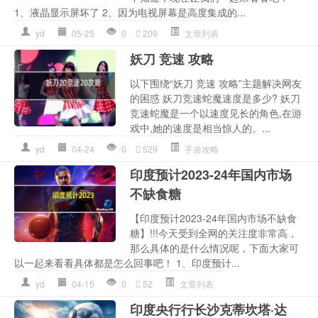
1、液晶显示屏坏了 2、因为电视屏幕是高度集成的...
yd
05-25
0
209
文章列表
妖刀 竞速 攻略
以下围绕“妖刀 竞速 攻略”主题解决网友
的困惑 妖刀竞速蛇魔速度是多少? 妖刀
竞速蛇魔是一个以速度见长的角色,在游
戏中,她的速度是相当惊人的。...
yd
04-24
0
529
手游攻略
印度预计2023-24年国内市场
不缺食糖
【印度预计2023-24年国内市场不缺食
糖】!!!今天受到全网的关注度非常高，
那么具体的是什么情况呢，下面大家可
以一起来看看具体都是怎么回事吧！ 1、印度预计...
yd
04-15
0
52
文章列表
印度央行行长沙克蒂坎塔·达