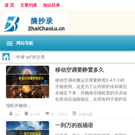
首 页
文章列表
知识目录
网站导航
>
作者“yd”的文章
移动空调要静置多久
移动空调在搬运后需要静置2-4个小时
才能使用。这是为了让内部的冷却液完
全稳定下来，并确保压缩机里的冷冻油
在晃动后油面稳定，从而有利于保护压
缩机并确保...
yd
01-25
0
213
文章列表
一到万的祝福语