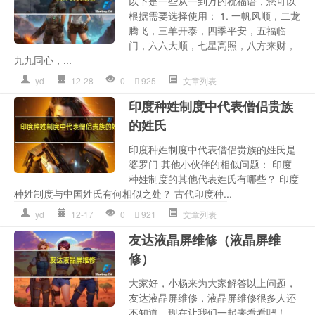
以下是一些从一到万的祝福语，您可以
根据需要选择使用： 1. 一帆风顺，二龙
腾飞，三羊开泰，四季平安，五福临
门，六六大顺，七星高照，八方来财，
九九同心，...
yd
12-28
0
925
文章列表
印度种姓制度中代表僧侣贵族
的姓氏
印度种姓制度中代表僧侣贵族的姓氏是
婆罗门 其他小伙伴的相似问题： 印度
种姓制度的其他代表姓氏有哪些？ 印度
种姓制度与中国姓氏有何相似之处？ 古代印度种...
yd
12-17
0
921
文章列表
友达液晶屏维修（液晶屏维
修）
大家好，小杨来为大家解答以上问题，
友达液晶屏维修，液晶屏维修很多人还
不知道，现在让我们一起来看看吧！