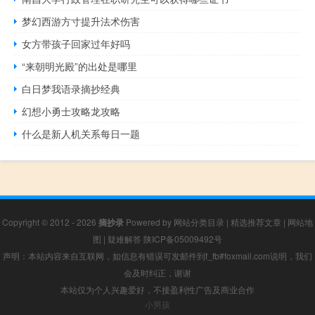
梦幻西游方寸提升法术伤害
女方带孩子回家过年好吗
“来朝明光殿”的出处是哪里
白日梦我语录摘抄经典
幻想小勇士攻略龙攻略
什么是新人机关系每日一题
Copyright © 2012 - 2026
摘抄录
Powered by
网站分类目录
|
精选推荐文章
|
网站地
图
|
疑难解答
陕ICP备05009492号
声明：本站内容来自互联网，如信息有错误可发邮件到f_fb#foxmail.com说明，我们
会及时纠正，谢谢
本站仅为个人兴趣爱好，不接盈利性广告及商业合作
小男孩