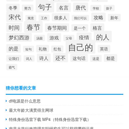
句子
唐代
名言
冬季
努力
学校
孩子
宋代
攻略
很多人
新年
工作
寓意
我们可以
春节
时间
春节期间
格言
是一个
的人
疫情
梦幻西游
游戏
汤圆
父母
自己的
的是
礼物
英语
红包
短句
还不
诗人
这句话
都是
让我们
这是
词人
霸气
猜你想看的文章
df电源是什么意思
最大年龄大满贯得主网球
特殊身份迅雷下载 MP4（特殊身份迅雷下载）
南昌大学行政管理在职研究生可以获得哪些证书