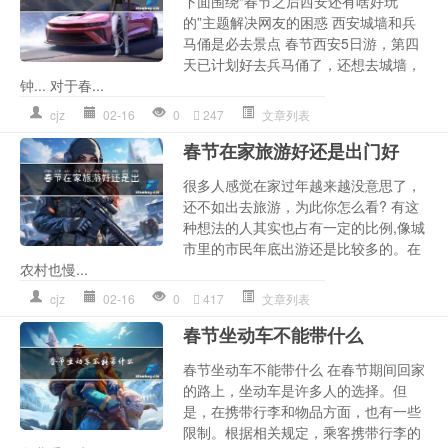
下面围绕“春节之后西安还有啥好玩
的”主题解决网友的困惑 西安城墙和兵
马俑是必去景点 春节西安5日游，第四
天已计划好去兵马俑了，还想去城墙，
钟... 对于春...
cjz
02-16
0
247
文章列表
春节在家旅游好还是出门好
很多人感觉在家过年越来越没意思了，
还不如出去旅游，为此你怎么看? 有这
种想法的人其实也占有一定的比例,像城
市里的市民年底出游还是比较多的。在
农村也慢...
cjz
02-16
0
417
文章列表
春节坐动车不能带什么
春节坐动车不能带什么 在春节期间回家
的路上，坐动车是许多人的选择。但
是，在携带行李和物品方面，也有一些
限制。根据相关规定，乘客携带行李的