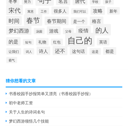
句子
唐代
名言
冬季
努力
学校
孩子
宋代
攻略
很多人
新年
工作
寓意
我们可以
春节
时间
春节期间
格言
是一个
的人
疫情
梦幻西游
游戏
汤圆
父母
自己的
的是
礼物
英语
红包
短句
还不
诗人
这句话
都是
让我们
这是
词人
霸气
猜你想看的文章
书香校园手抄报简单又漂亮（书香校园手抄报）
初中老师工资
关于人生的诗词名句
梦幻西游领悟几个技能