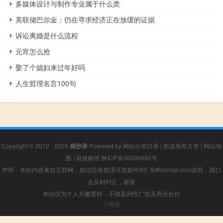
多媒体设计与制作专业属于什么类
美联储巴尔金：仍在寻求经济正在放缓的证据
诉讼离婚是什么流程
元宵怎么抢
娶了个媳妇来过年好吗
人生哲理名言100句
Copyright © 2012 - 2026
摘抄录
Powered by
网站分类目录
|
精选推荐文章
|
网站地
图
|
疑难解答
陕ICP备05009492号
声明：本站内容来自互联网，如信息有错误可发邮件到f_fb#foxmail.com说明，我们
会及时纠正，谢谢
本站仅为个人兴趣爱好，不接盈利性广告及商业合作
小男孩