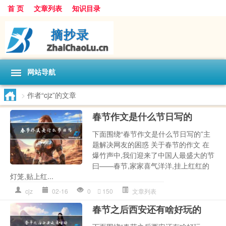
首 页
文章列表
知识目录
网站导航
>
作者“cjz”的文章
春节作文是什么节日写的
下面围绕“春节作文是什么节日写的”主
题解决网友的困惑 关于春节的作文 在
爆竹声中,我们迎来了中国人最盛大的节
曰——春节,家家喜气洋洋,挂上红红的
灯笼,贴上红...
cjz
02-16
0
150
文章列表
春节之后西安还有啥好玩的