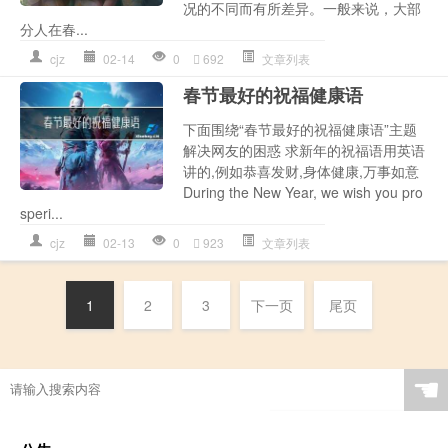
况的不同而有所差异。一般来说，大部
分人在春...
cjz
02-14
0
692
文章列表
春节最好的祝福健康语
下面围绕“春节最好的祝福健康语”主题
解决网友的困惑 求新年的祝福语用英语
讲的,例如恭喜发财,身体健康,万事如意
During the New Year, we wish you pro
speri...
cjz
02-13
0
923
文章列表
1
2
3
下一页
尾页
☚