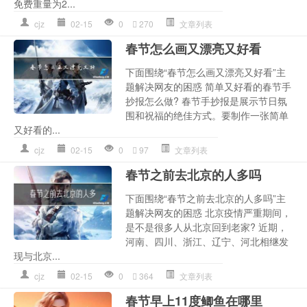
免费重量为2...
cjz
02-15
0
270
文章列表
春节怎么画又漂亮又好看
下面围绕“春节怎么画又漂亮又好看”主
题解决网友的困惑 简单又好看的春节手
抄报怎么做? 春节手抄报是展示节日氛
围和祝福的绝佳方式。要制作一张简单
又好看的...
cjz
02-15
0
97
文章列表
春节之前去北京的人多吗
下面围绕“春节之前去北京的人多吗”主
题解决网友的困惑 北京疫情严重期间，
是不是很多人从北京回到老家? 近期，
河南、四川、浙江、辽宁、河北相继发
现与北京...
cjz
02-15
0
364
文章列表
春节早上11度鲫鱼在哪里