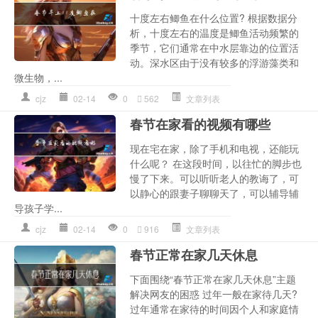
十度左右鲫鱼在什么位置? 根据数据分
析，十度左右的温度是鲫鱼活动频繁的
季节，它们通常在中水层靠边的位置活
动。深水区由于没有较多的浮游藻类和
微生物，...
cjz
02-14
0
562
文章列表
春节在家看的视频有哪些
现在宅在家，除了手机和电视，还能玩
什么呢？ 在这段时间，以往忙的脚步也
慢了下来。可以听听老人的教诲了，可
以静心的跟妻子聊聊天了，可以辅导辅
导孩子学...
cjz
02-14
0
916
文章列表
春节正常在家几天休息
下面围绕“春节正常在家几天休息”主题
解决网友的困惑 过年一般在家待几天?
过年通常在家待的时间因个人和家庭情