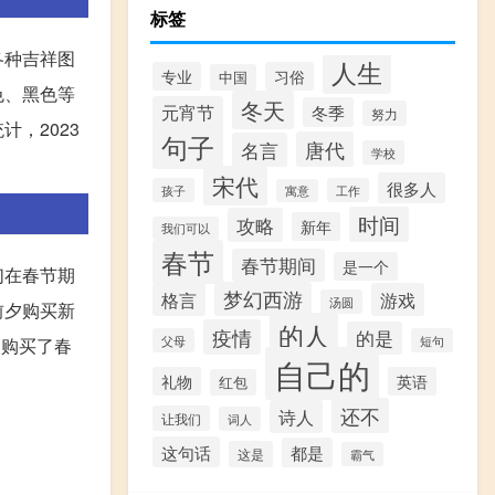
标签
各种吉祥图
人生
专业
习俗
中国
色、黑色等
冬天
元宵节
冬季
努力
，2023
句子
唐代
名言
学校
宋代
很多人
孩子
工作
寓意
时间
攻略
新年
我们可以
春节
春节期间
是一个
们在春节期
梦幻西游
格言
游戏
汤圆
前夕购买新
的人
疫情
的是
父母
短句
人购买了春
自己的
礼物
英语
红包
还不
诗人
让我们
词人
这句话
都是
这是
霸气