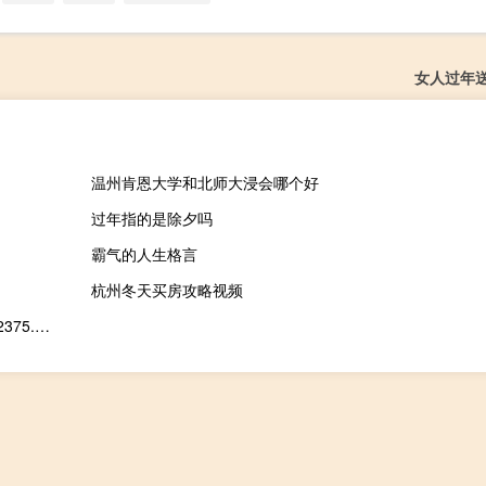
女人过年
温州肯恩大学和北师大浸会哪个好
过年指的是除夕吗
霸气的人生格言
杭州冬天买房攻略视频
韩国KOSPI指数10月20日（周五）收盘下跌40.80点跌幅1.69%报2375.00点