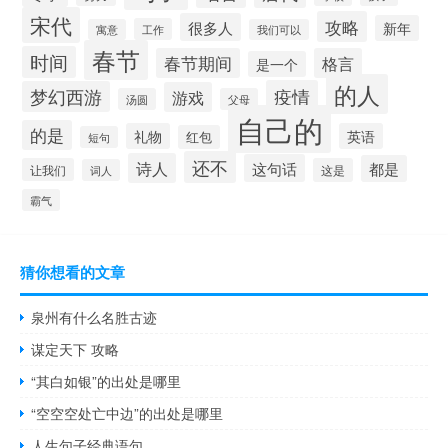
宋代
攻略
很多人
新年
工作
寓意
我们可以
春节
时间
春节期间
格言
是一个
的人
疫情
梦幻西游
游戏
汤圆
父母
自己的
的是
礼物
英语
红包
短句
还不
诗人
这句话
都是
让我们
这是
词人
霸气
猜你想看的文章
泉州有什么名胜古迹
谋定天下 攻略
“其白如银”的出处是哪里
“空空空处亡中边”的出处是哪里
人生句子经典语句