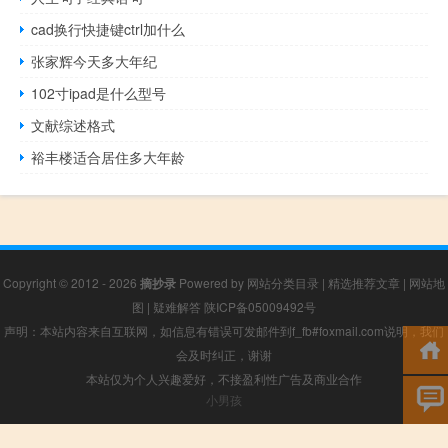
cad换行快捷键ctrl加什么
张家辉今天多大年纪
102寸ipad是什么型号
文献综述格式
裕丰楼适合居住多大年龄
Copyright © 2012 - 2026
摘抄录
Powered by
网站分类目录
|
精选推荐文章
|
网站地
图
|
疑难解答
陕ICP备05009492号
声明：本站内容来自互联网，如信息有错误可发邮件到f_fb#foxmail.com说明，我们
会及时纠正，谢谢
本站仅为个人兴趣爱好，不接盈利性广告及商业合作
小男孩