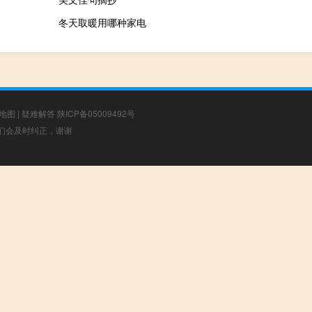
冬天取暖用哪种家电
地图
|
疑难解答
陕ICP备05009492号
，我们会及时纠正，谢谢