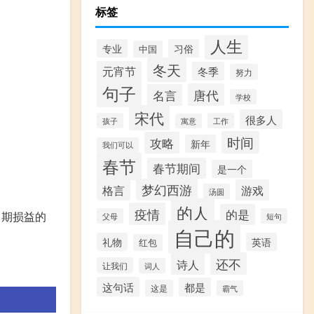
标签
人生
专业
习俗
中国
冬天
元宵节
冬季
努力
句子
唐代
名言
学校
宋代
很多人
孩子
工作
寓意
时间
攻略
新年
我们可以
春节
春节期间
是一个
梦幻西游
格言
游戏
汤圆
的人
疫情
的是
当期损益的
父母
短句
自己的
礼物
英语
红包
还不
诗人
让我们
词人
这句话
都是
这是
霸气