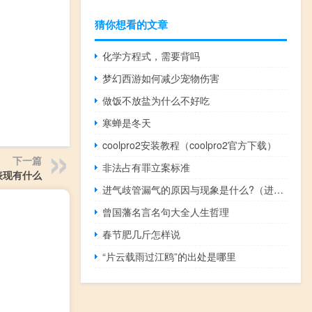
猜你想看的文章
化学方程式，需要背吗
梦幻西游如何减少宠物伤害
做饭不放盐为什么不好吃
寒蝉是冬天
coolpro2安装教程（coolpro2官方下载）
下一篇
非法占有罪立案标准
表现有什么
进气歧管漏气的原因与现象是什么?（进气歧管漏气表现是什么?）
曾国藩名言名句大全人生哲理
春节肥几斤怎样说
“片云载雨过江鸥”的出处是哪里