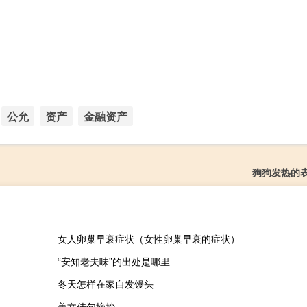
公允
资产
金融资产
狗狗发热的
女人卵巢早衰症状（女性卵巢早衰的症状）
“安知老夫味”的出处是哪里
冬天怎样在家自发馒头
美文佳句摘抄