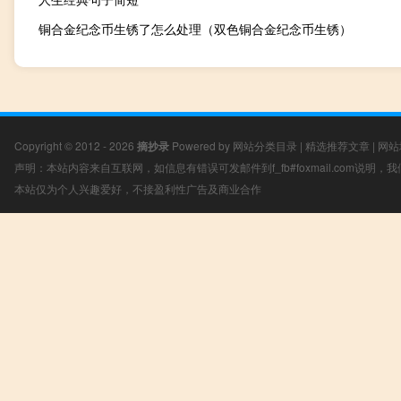
铜合金纪念币生锈了怎么处理（双色铜合金纪念币生锈）
Copyright © 2012 - 2026
摘抄录
Powered by
网站分类目录
|
精选推荐文章
|
网站
声明：本站内容来自互联网，如信息有错误可发邮件到f_fb#foxmail.com说明
本站仅为个人兴趣爱好，不接盈利性广告及商业合作