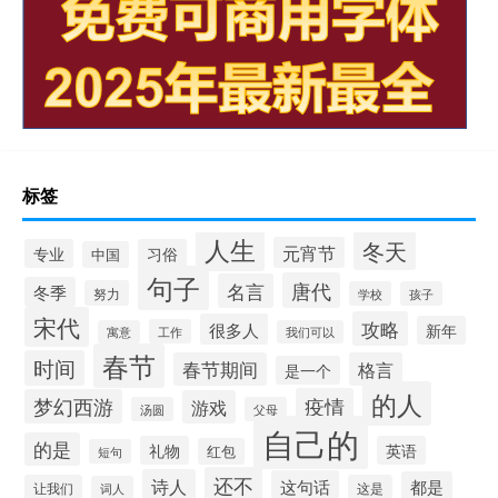
标签
人生
冬天
元宵节
专业
习俗
中国
句子
唐代
名言
冬季
努力
学校
孩子
宋代
攻略
很多人
新年
工作
寓意
我们可以
春节
时间
春节期间
格言
是一个
的人
疫情
梦幻西游
游戏
汤圆
父母
自己的
的是
礼物
英语
红包
短句
还不
诗人
这句话
都是
让我们
这是
词人