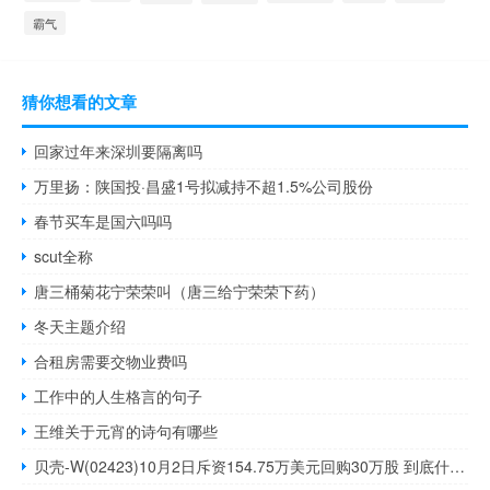
霸气
猜你想看的文章
回家过年来深圳要隔离吗
万里扬：陕国投·昌盛1号拟减持不超1.5%公司股份
春节买车是国六吗吗
scut全称
唐三桶菊花宁荣荣叫（唐三给宁荣荣下药）
冬天主题介绍
合租房需要交物业费吗
工作中的人生格言的句子
王维关于元宵的诗句有哪些
贝壳-W(02423)10月2日斥资154.75万美元回购30万股 到底什么情况嘞