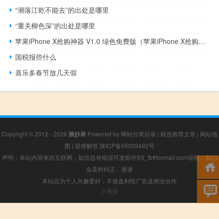
“潮落江乾不能去”的出处是哪里
“重关柳色深”的出处是哪里
苹果iPhone X抢购神器 V1.0 绿色免费版（苹果iPhone X抢购神器 V1.0 绿色免费版功能简介）
国税报些什么
喜乐多春节放几天假
Copyright © 2012 - 2026
摘抄录
Powered by
网站分类目录
|
精选推荐文章
|
网站地
图
|
疑难解答
陕ICP备05009492号
声明：本站内容来自互联网，如信息有错误可发邮件到f_fb#foxmail.com说明，我们
会及时纠正，谢谢
本站仅为个人兴趣爱好，不接盈利性广告及商业合作
小男孩