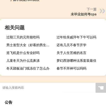
下一篇
未毕业如何考cpa
相关问题
过期三天的元宵能吃吗
过年给亲戚拜年下午可以吗
男士发型大全（好看的男生发型）
还有几天不春节开学
造飞机是什么专业好吗
关于人生苦难的名言
儿童冬天为什么流鼻涕
梦幻西游哪种法系套装最佳
冬天踏板油门线冻住了怎么办
春节不拜神可以吗吗
☚
公告