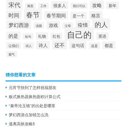
宋代
攻略
很多人
新年
工作
寓意
我们可以
春节
时间
春节期间
格言
是一个
的人
疫情
梦幻西游
游戏
汤圆
父母
自己的
的是
礼物
英语
红包
短句
还不
诗人
这句话
都是
让我们
这是
词人
霸气
猜你想看的文章
元宵节快到了怎样祝福朋友
板式换热器换热面积计算公式
“秦帝沦玉镜”的出处是哪里
梦幻西游点加错怎么洗
逃离高铁攻略5