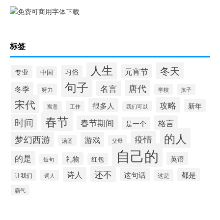
标签
人生
冬天
元宵节
专业
习俗
中国
句子
唐代
名言
冬季
努力
学校
孩子
宋代
攻略
很多人
新年
工作
寓意
我们可以
春节
时间
春节期间
格言
是一个
的人
疫情
梦幻西游
游戏
汤圆
父母
自己的
的是
礼物
英语
红包
短句
还不
诗人
这句话
都是
让我们
这是
词人
霸气