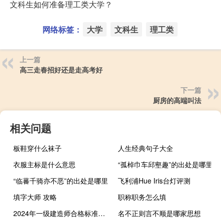
文科生如何准备理工类大学？
网络标签：
大学
文科生
理工类
上一篇
高三走春招好还是走高考好
下一篇
厨房的高端叫法
相关问题
板鞋穿什么袜子
人生经典句子大全
衣服主标是什么意思
“孤棹巾车邱壑趣”的出处是哪里
“临蕃千骑亦不恶”的出处是哪里
飞利浦Hue Iris台灯评测
填字大师 攻略
职称职务怎么填
2024年一级建造师合格标准是什么
名不正则言不顺是哪家思想