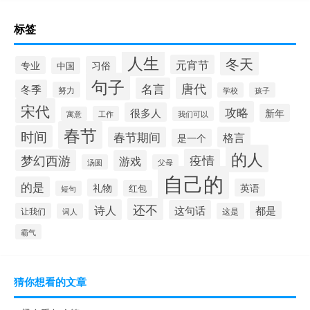
标签
人生
冬天
元宵节
专业
习俗
中国
句子
唐代
名言
冬季
努力
学校
孩子
宋代
攻略
很多人
新年
工作
寓意
我们可以
春节
时间
春节期间
格言
是一个
的人
疫情
梦幻西游
游戏
汤圆
父母
自己的
的是
礼物
英语
红包
短句
还不
诗人
这句话
都是
让我们
这是
词人
霸气
猜你想看的文章