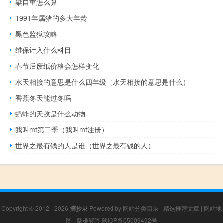
梁自重怎么算
1991年属猪的多大年龄
黑色监狱攻略
维保计入什么科目
春节后废纸价格会怎样变化
水天相接的意思是什么四年级（水天相接的意思是什么）
香蕉冬天能过冬吗
蚂蚱的天敌是什么动物
我叫mt第二季（我叫mt注册）
世界之最有钱的人是谁（世界之最有钱的人）
Copyright © 2012 - 2026
摘抄录
Powered by
网站分类目录
|
精选推荐文章
|
网站地
图
|
疑难解答
陕ICP备05009492号