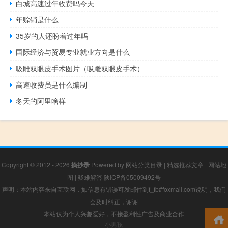
白城高速过年收费吗今天
年赊销是什么
35岁的人还盼着过年吗
国际经济与贸易专业就业方向是什么
吸雕双眼皮手术图片（吸雕双眼皮手术）
高速收费员是什么编制
冬天的阿里啥样
Copyright © 2012 - 2026
摘抄录
Powered by
网站分类目录
|
精选推荐文章
|
网站地
图
|
疑难解答
陕ICP备05009492号
声明：本站内容来自互联网，如信息有错误可发邮件到f_fb#foxmail.com说明，我们
会及时纠正，谢谢
本站仅为个人兴趣爱好，不接盈利性广告及商业合作
小男孩