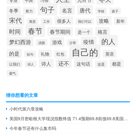
专业
习俗
中国
句子
唐代
名言
冬季
努力
学校
孩子
宋代
攻略
很多人
新年
工作
寓意
我们可以
春节
时间
春节期间
格言
是一个
的人
疫情
梦幻西游
游戏
汤圆
父母
自己的
的是
礼物
英语
红包
短句
还不
诗人
这句话
都是
让我们
这是
词人
霸气
猜你想看的文章
小时代第六章攻略
美国9月密歇根大学现况指数终值 71.4预期69.8前值69.8美国9月密歇根大学预期指数终值 66预期66.4前值66.3
今年春节还有什么集市吗