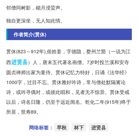
邻僧同树影，砌月浸蛩声。
独自更深坐，无人知此情。
作者简介(贯休)
贯休(823～912年),俗姓姜，字德隐，婺州兰豁（一说为江
进贤县
西
）人，唐末五代著名画僧。7岁时投兰溪和安寺
圆贞禅师出家为童侍。贯休记忆力特好，日诵《法华经》
1000字，过目不忘。贯休雅好吟诗，常与僧处默隔篱论
诗，或吟寻偶对，或彼此唱和，见者无不惊异。贯休受戒
以后，诗名日隆，仍至于远近闻名。乾化二年(915年)终于
所居，世寿89。
网络标签：
早秋
林下
进贤县