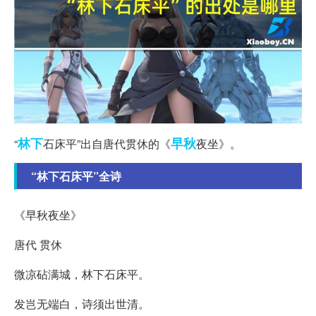
林下
早秋
“
石床平”出自唐代贯休的《
夜坐》。
“林下石床平”全诗
《早秋夜坐》
唐代 贯休
微凉砧满城，林下石床平。
发岂无端白，诗须出世清。