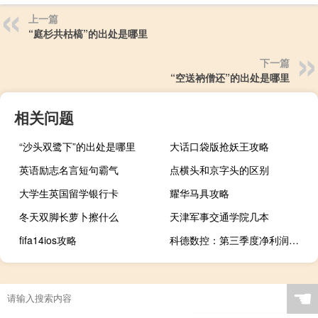
上一篇
“庭杉共枯槁”的出处是哪里
下一篇
“空送衲僧还”的出处是哪里
相关问题
“沙头双鹭下”的出处是哪里
大话口袋版抢妖王攻略
英语励志名言短句霸气
点横头和京字头的区别
大学生英国留学银行卡
耀华马具攻略
冬天双脚长萝卜擦什么
天津军事交通学院几本
fifa14ios攻略
科德数控：第三季度净利润同比增长191.15%
☚