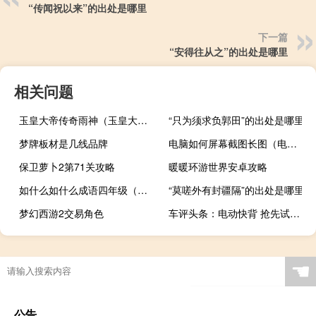
“传闻祝以来”的出处是哪里
下一篇
“安得往从之”的出处是哪里
相关问题
玉皇大帝传奇雨神（玉皇大帝传奇）
“只为须求负郭田”的出处是哪里
梦牌板材是几线品牌
电脑如何屏幕截图长图（电脑如何屏幕截图）
保卫萝卜2第71关攻略
暖暖环游世界安卓攻略
如什么如什么成语四年级（如什么如什么成语）
“莫嗟外有封疆隔”的出处是哪里
梦幻西游2交易角色
车评头条：电动快背 抢先试驾江淮iC5豪华都市版
☚
公告