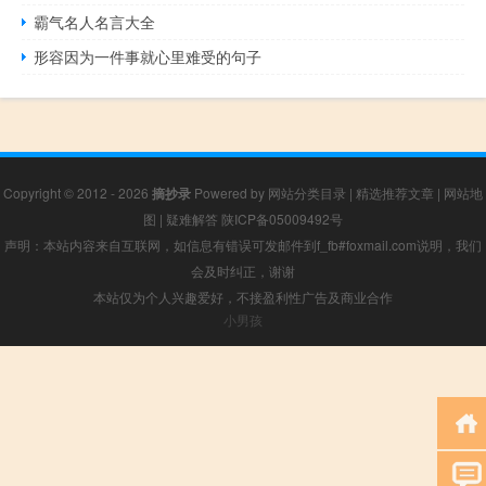
霸气名人名言大全
形容因为一件事就心里难受的句子
Copyright © 2012 - 2026
摘抄录
Powered by
网站分类目录
|
精选推荐文章
|
网站地
图
|
疑难解答
陕ICP备05009492号
声明：本站内容来自互联网，如信息有错误可发邮件到f_fb#foxmail.com说明，我们
会及时纠正，谢谢
本站仅为个人兴趣爱好，不接盈利性广告及商业合作
小男孩