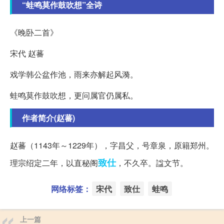
“蛙鸣莫作鼓吹想”全诗
《晚卧二首》
宋代 赵蕃
戏学韩公盆作池，雨来亦解起风漪。
蛙鸣莫作鼓吹想，更问属官仍属私。
作者简介(赵蕃)
赵蕃（1143年～1229年），字昌父，号章泉，原籍郑州。
致仕
理宗绍定二年，以直秘阁
，不久卒。諡文节。
网络标签：
宋代
致仕
蛙鸣
上一篇