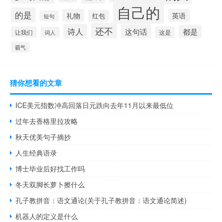
自己的
的是
礼物
英语
红包
短句
还不
诗人
这句话
都是
让我们
这是
词人
霸气
猜你想看的文章
ICE美元指数冲高回落日元跌向去年11月以来最低位
过年去香格里拉攻略
秋天优美句子摘抄
人生经典语录
博士毕业后好找工作吗
冬天双脚长萝卜擦什么
孔子教拼音：语文通论(关于孔子教拼音：语文通论简述)
机器人的定义是什么