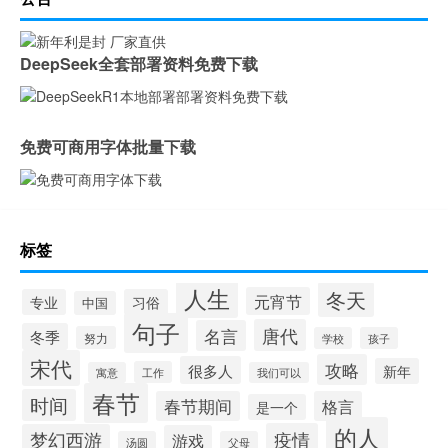
DeepSeek全套部署资料免费下载
免费可商用字体批量下载
标签
人生
冬天
元宵节
专业
习俗
中国
句子
唐代
名言
冬季
努力
学校
孩子
宋代
攻略
很多人
新年
工作
寓意
我们可以
春节
时间
春节期间
格言
是一个
的人
疫情
梦幻西游
游戏
汤圆
父母