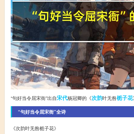
宋代
次韵
栀子花
“句好当令屈宋衙”出自
杨冠卿的《
叶无咎
“句好当令屈宋衙”全诗
《次韵叶无咎栀子花》