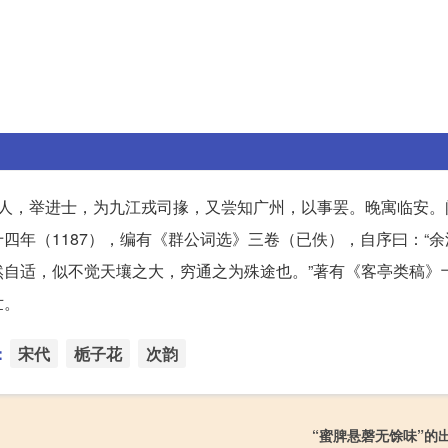
北）人，举进士，为九江戎司掾，又尝知广州，以事罢。晚寓临安
四年（1187），编有《群公词选》三卷（已佚），自序曰：“
自适，似不觉天壤之大，穷通之为殊途也。”著有《客亭类稿》
世。
：
宋代
栀子花
次韵
“蜜脾悬磬无馀味”的