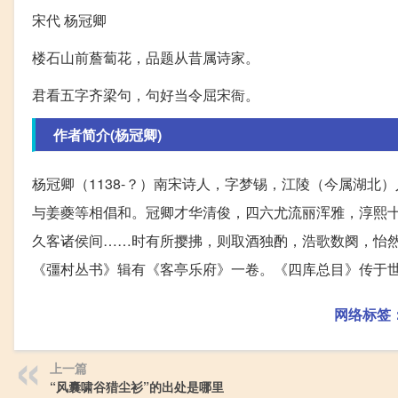
宋代 杨冠卿
楼石山前薝蔔花，品题从昔属诗家。
君看五字齐梁句，句好当令屈宋衙。
作者简介(杨冠卿)
杨冠卿（1138-？）南宋诗人，字梦锡，江陵（今属湖
与姜夔等相倡和。冠卿才华清俊，四六尤流丽浑雅，淳熙十
久客诸侯间……时有所撄拂，则取酒独酌，浩歌数阕，怡然
《彊村丛书》辑有《客亭乐府》一卷。《四库总目》传于
网络标签
上一篇
“风囊啸谷猎尘衫”的出处是哪里