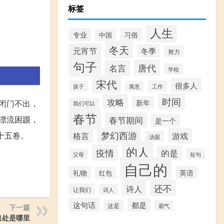
标签
人生
专业
习俗
中国
冬天
元宵节
冬季
努力
句子
唐代
名言
学校
宋代
很多人
孩子
工作
寓意
时间
攻略
。闭门不出，
新年
我们可以
春节
余漂流困踬，
春节期间
是一个
梦幻西游
十五卷。
格言
游戏
汤圆
的人
疫情
的是
父母
短句
自己的
礼物
英语
红包
还不
诗人
让我们
词人
这句话
都是
这是
霸气
下一篇
出处是哪里