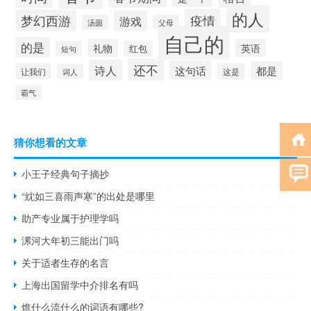
的人
疫情
梦幻西游
游戏
汤圆
父母
自己的
的是
礼物
英语
红包
短句
还不
诗人
这句话
都是
让我们
这是
词人
霸气
猜你想看的文章
小王子经典句子摘抄
“紞如三喜雨声寒”的出处是哪里
助产专业属于护理学吗
漯河大年初三能出门吗
关于适者生存的名言
上海出国留学中介排名有吗
燋什么流什么的词语有哪些?