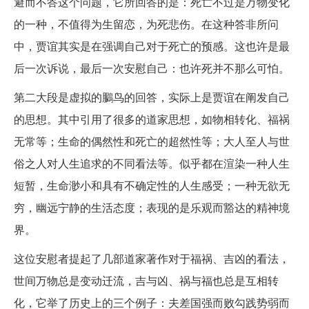
避而不答这个问题，它所回答的是：死亡不过是万物变化
的一种，不值得为生留恋，为死悲伤。在这种答非所问
中，贾谊其实是在强调自己对于死亡的预感。这也许是最
后一次诉说，最后一次安慰自己：也许死并不那么可怕。
第二大段是虚拟的鵩鸟的回答，实际上是贾谊在阐发自己
的思想。其中引用了很多的道家思想，如物相转化、福祸
无常等；生命的偶然性和死亡的超然性等；大人至人与世
俗之人对人生追求的不同看法等。似乎都在渲染一种人生
短暂，生命渺小和具有不确定性的人生感受；一种无欲无
穷，幽远宁静的生活态度；表现的是乐观而豁达的精神境
界。
这位安慰者提起了几部道家著作对于福祸、吉凶的看法，
世间万物总是变动迁流，吉与凶、祸与福也总是互相转
化，它举了历史上的三个例子：夫差国强而败勾践势弱而