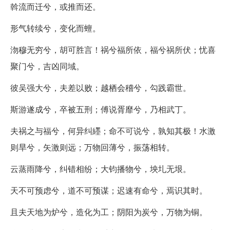
斡流而迁兮，或推而还。
形气转续兮，变化而蟺。
沕穆无穷兮，胡可胜言！祸兮福所依，福兮祸所伏；忧喜
聚门兮，吉凶同域。
彼吴强大兮，夫差以败；越栖会稽兮，勾践霸世。
斯游遂成兮，卒被五刑；傅说胥靡兮，乃相武丁。
夫祸之与福兮，何异纠纆；命不可说兮，孰知其极！水激
则旱兮，矢激则远；万物回薄兮，振荡相转。
云蒸雨降兮，纠错相纷；大钧播物兮，坱圠无垠。
天不可预虑兮，道不可预谋；迟速有命兮，焉识其时。
且夫天地为炉兮，造化为工；阴阳为炭兮，万物为铜。