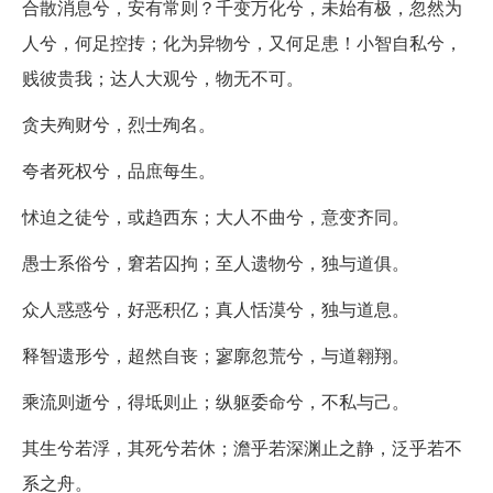
合散消息兮，安有常则？千变万化兮，未始有极，忽然为
人兮，何足控抟；化为异物兮，又何足患！小智自私兮，
贱彼贵我；达人大观兮，物无不可。
贪夫殉财兮，烈士殉名。
夸者死权兮，品庶每生。
怵迫之徒兮，或趋西东；大人不曲兮，意变齐同。
愚士系俗兮，窘若囚拘；至人遗物兮，独与道俱。
众人惑惑兮，好恶积亿；真人恬漠兮，独与道息。
释智遗形兮，超然自丧；寥廓忽荒兮，与道翱翔。
乘流则逝兮，得坻则止；纵躯委命兮，不私与己。
其生兮若浮，其死兮若休；澹乎若深渊止之静，泛乎若不
系之舟。