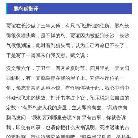
鵩鸟赋翻译
贾谊在长沙做了三年太傅，有只鸟飞进他的住所。鵩鸟长
得很像猫头鹰，是不祥的鸟。贾谊因为被贬到长沙，长沙
气候很潮湿，此时看到猫头鹰，认为自己寿命已不长了，
于是写了一篇赋来自我安慰。赋文说：
汉文帝六年，丁丑年，四月孟夏时节。四月里的一天太阳
西斜时，有一支鵩鸟停在我的屋子上。它停在座位的一
角，形态非常的从容不惊。有怪物停栖于此，我心中暗中
怀疑他飞来的缘故。打开书本占卜它，预示说到它吉凶的
定数：“有野鸟进入我的房屋，主人即将离去。”我请求向
鵩鸟发问：“我将要到哪里去呢？如果有吉事，你就告诉
我，即使有凶事，也请你把什么灾祸说明。死生迟速的吉
凶定数啊，请告诉我它的期限吧。”鵩鸟就叹息着，昂起头