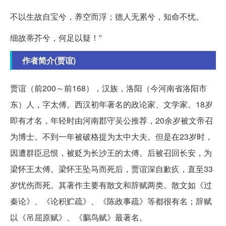
不以生故自宝兮，养空而浮；德人无累兮，知命不忧。
细故蒂芥兮，何足以疑！”
作者简介(贾谊)
贾谊（前200～前168），汉族，洛阳（今河南省洛阳市
东）人，字太傅。西汉初年著名的政论家、文学家。18岁
即有才名，年轻时由河南郡守吴公推荐，20余岁被文帝召
为博士。不到一年被破格提为太中大夫。但是在23岁时，
因遭群臣忌恨，被贬为长沙王的太傅。后被召回长安，为
梁怀王太傅。梁怀王坠马而死后，贾谊深自歉疚，直至33
岁忧伤而死。其著作主要有散文和辞赋两类。散文如《过
秦论》、《论积贮疏》、《陈政事疏》等都很有名；辞赋
以《吊屈原赋》、《鵩鸟赋》最著名。