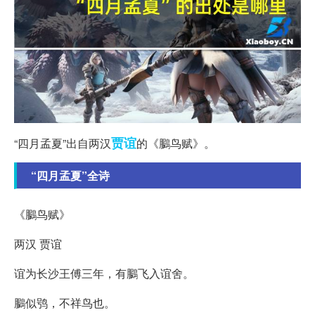
贾谊
“四月孟夏”出自两汉
的《鵩鸟赋》。
“四月孟夏”全诗
《鵩鸟赋》
两汉 贾谊
谊为长沙王傅三年，有鵩飞入谊舍。
鵩似鸮，不祥鸟也。