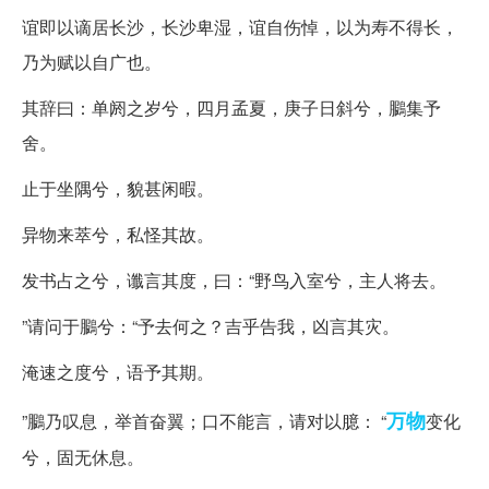
谊即以谪居长沙，长沙卑湿，谊自伤悼，以为寿不得长，
乃为赋以自广也。
其辞曰：单阏之岁兮，四月孟夏，庚子日斜兮，鵩集予
舍。
止于坐隅兮，貌甚闲暇。
异物来萃兮，私怪其故。
发书占之兮，谶言其度，曰：“野鸟入室兮，主人将去。
”请问于鵩兮：“予去何之？吉乎告我，凶言其灾。
淹速之度兮，语予其期。
万物
”鵩乃叹息，举首奋翼；口不能言，请对以臆： “
变化
兮，固无休息。