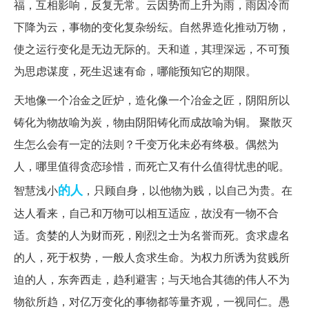
福，互相影响，反复无常。云因势而上升为雨，雨因冷而
下降为云，事物的变化复杂纷纭。自然界造化推动万物，
使之运行变化是无边无际的。天和道，其理深远，不可预
为思虑谋度，死生迟速有命，哪能预知它的期限。
天地像一个冶金之匠炉，造化像一个冶金之匠，阴阳所以
铸化为物故喻为炭，物由阴阳铸化而成故喻为铜。 聚散灭
生怎么会有一定的法则？千变万化未必有终极。偶然为
人，哪里值得贪恋珍惜，而死亡又有什么值得忧患的呢。
的人
智慧浅小
，只顾自身，以他物为贱，以自己为贵。在
达人看来，自己和万物可以相互适应，故没有一物不合
适。贪婪的人为财而死，刚烈之士为名誉而死。贪求虚名
的人，死于权势，一般人贪求生命。为权力所诱为贫贱所
迫的人，东奔西走，趋利避害；与天地合其德的伟人不为
物欲所趋，对亿万变化的事物都等量齐观，一视同仁。愚