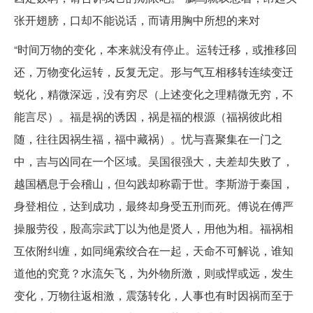
张开翅膀，口却不能说话，而请用胸中所想的来对
“时间万物的变化，本来就没有停止。运转迁移，或推移回
还，万物变化运转，反复无定。形与气互相移转连续变迁
蜕化，精微深远，没有穷尽（上述变化之理精微无穷，不
能言尽）。福是祸的诱因，祸是福的根源（福祸彼此相
随，往往因祸生福，福中藏祸）。忧与喜聚集在一门之
中，吉与凶同在一个区域。吴国很强大，夫差却失败了，
越国栖息于会稽山，但勾践却称霸于世。李斯游于秦国，
身登相位，达到成功，最终却身受五刑而死。傅说在傅严
操服劳役，殷高宗武丁以为他是贤人，用他为相。福祸相
互依附纠缠，如同绳索绞合在一起，天命不可解说，谁知
道他的究竟？水流矢飞，为外物所激，则或悍或远，发生
变化，万物往返相激，震荡转化，人事也有时因祸而至于