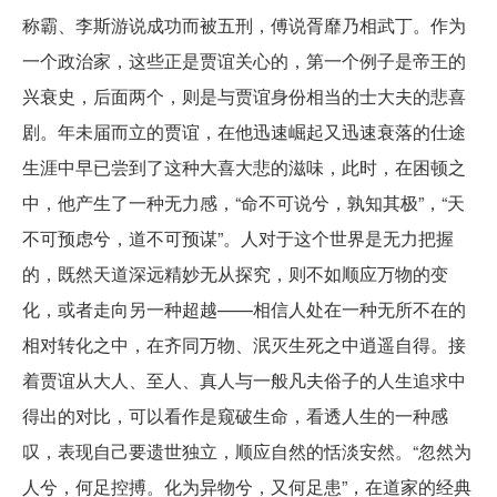
称霸、李斯游说成功而被五刑，傅说胥靡乃相武丁。作为
一个政治家，这些正是贾谊关心的，第一个例子是帝王的
兴衰史，后面两个，则是与贾谊身份相当的士大夫的悲喜
剧。年未届而立的贾谊，在他迅速崛起又迅速衰落的仕途
生涯中早已尝到了这种大喜大悲的滋味，此时，在困顿之
中，他产生了一种无力感，“命不可说兮，孰知其极”，“天
不可预虑兮，道不可预谋”。人对于这个世界是无力把握
的，既然天道深远精妙无从探究，则不如顺应万物的变
化，或者走向另一种超越——相信人处在一种无所不在的
相对转化之中，在齐同万物、泯灭生死之中逍遥自得。接
着贾谊从大人、至人、真人与一般凡夫俗子的人生追求中
得出的对比，可以看作是窥破生命，看透人生的一种感
叹，表现自己要遗世独立，顺应自然的恬淡安然。“忽然为
人兮，何足控搏。化为异物兮，又何足患”，在道家的经典