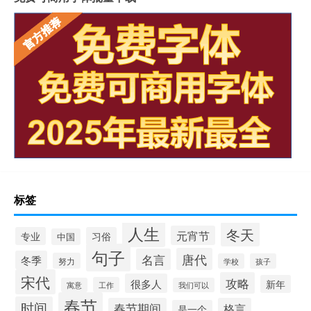
标签
人生
冬天
元宵节
专业
习俗
中国
句子
唐代
名言
冬季
努力
学校
孩子
宋代
攻略
很多人
新年
工作
寓意
我们可以
春节
时间
春节期间
格言
是一个