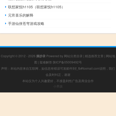
联想家悦h1105（联想家悦h1105）
元宵喜乐的解释
手游仙侠苍穹游戏攻略
Copyright © 2012 - 2026
摘抄录
Powered by
网站分类目录
|
精选推荐文章
|
网站地
图
|
疑难解答
陕ICP备05009492号
声明：本站内容来自互联网，如信息有错误可发邮件到f_fb#foxmail.com说明，我们
会及时纠正，谢谢
本站仅为个人兴趣爱好，不接盈利性广告及商业合作
小男孩