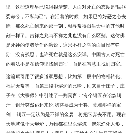
里，这些道理早已说得很清楚。人面对死亡的态度是“纵躯
委命兮，不私与己”。在活着的时候，如果已将好恶之心去
除，那么死亡到来的那一刻，就寻常得跟生命中的其他时
刻一样了。吉祥之兆与不祥之兆也没有什么区别。这仿佛
是死神的使者所作的演说，这只不祥之鸟的面目没有狰
狞，没有残忍，也许死亡就是这么安详。中国古人对死亡
的看法不是在信仰里找到归宿，而是在智慧里找到归宿。
这篇赋引用了很多道家思想，比如第二段中的物相转化、
福祸无常等，而第三段中熔炉的比喻，则来自于庄子，庄
子在《大宗师》中引述了一则寓言：“有个铜匠在冶炼铜
汁，铜汁突然跳起来说‘我将要成为干将、莫邪那样的宝
剑！’铜匠一定认为是不祥的金属，将把它弃去不用。现在
天地就像个大熔炉，万物都在里头熔炼，偶尔幻化人形，