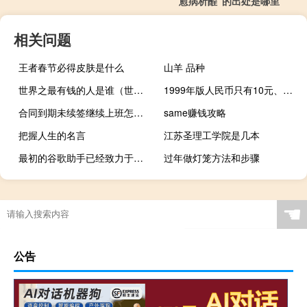
“愈病析酲”的出处是哪里
相关问题
王者春节必得皮肤是什么
山羊 品种
世界之最有钱的人是谁（世界之最有钱的人）
1999年版人民币只有10元、5元在双色横号码（1960版5元人民币简介）
合同到期未续签继续上班怎么处理呢
same赚钱攻略
把握人生的名言
江苏圣理工学院是几本
最初的谷歌助手已经致力于谷歌像素几个月了
过年做灯笼方法和步骤
☚
公告