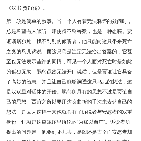
《汉书·贾谊传》。
第一段是简单的叙事。当一个人有着无法释怀的疑问时，
总是希望有人倾听，即使得不到答案，也是一种慰藉。贾
谊谪居独处，找不到别的倾听者，他只能向这只带来死亡
之兆的鸟儿诉说，而这只鸟是注定无法给出答案的，它甚
至也无法表示些许的同情，可见一个人面对死亡时是如此
的孤独无助。鵩鸟虽然无法开口说话，但是贾谊让它具备
了高妙的智慧，并且让自己能够洞透这只鸟儿的想法，这
是汉赋里对话体的开始。鵩鸟所具有的思想不过是贾谊自
己的思想，贾谊之所以要用这么曲折的手法来表达自己的
想法，是因为这样一来他就具有了诉说者与安慰者的双重
身份，也就是这篇赋序里所说的“为赋以自广”。诉说者所
提出的问题是：他要到哪儿去，是凶还是吉？而安慰者却