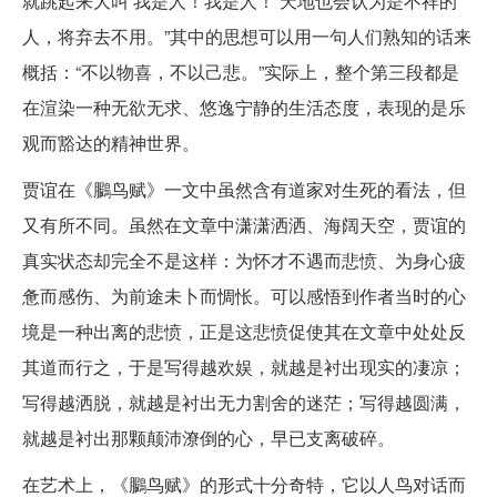
就跳起来大叫‘我是人！我是人！’天地也会认为是不祥的
人，将弃去不用。”其中的思想可以用一句人们熟知的话来
概括：“不以物喜，不以己悲。”实际上，整个第三段都是
在渲染一种无欲无求、悠逸宁静的生活态度，表现的是乐
观而豁达的精神世界。
贾谊在《鵩鸟赋》一文中虽然含有道家对生死的看法，但
又有所不同。虽然在文章中潇潇洒洒、海阔天空，贾谊的
真实状态却完全不是这样：为怀才不遇而悲愤、为身心疲
惫而感伤、为前途未卜而惆怅。可以感悟到作者当时的心
境是一种出离的悲愤，正是这悲愤促使其在文章中处处反
其道而行之，于是写得越欢娱，就越是衬出现实的凄凉；
写得越洒脱，就越是衬出无力割舍的迷茫；写得越圆满，
就越是衬出那颗颠沛潦倒的心，早已支离破碎。
在艺术上，《鵩鸟赋》的形式十分奇特，它以人鸟对话而