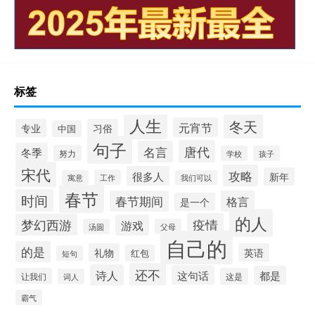
标签
人生
冬天
元宵节
专业
习俗
中国
句子
唐代
名言
冬季
努力
学校
孩子
宋代
攻略
很多人
新年
工作
寓意
我们可以
春节
时间
春节期间
格言
是一个
的人
疫情
梦幻西游
游戏
汤圆
父母
自己的
的是
礼物
英语
红包
短句
还不
诗人
这句话
都是
让我们
这是
词人
霸气