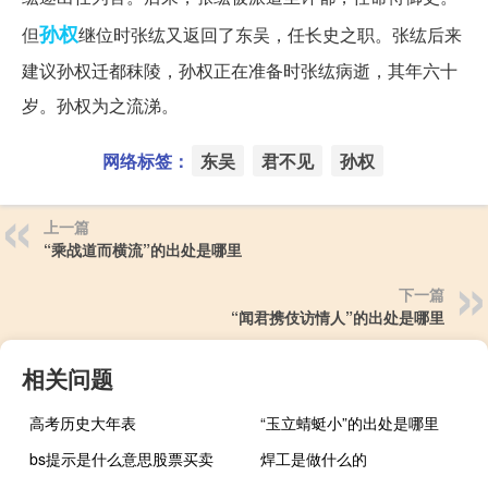
孙权
但
继位时张纮又返回了东吴，任长史之职。张纮后来
建议孙权迁都秣陵，孙权正在准备时张纮病逝，其年六十
岁。孙权为之流涕。
网络标签：
东吴
君不见
孙权
上一篇
“乘战道而横流”的出处是哪里
下一篇
“闻君携伎访情人”的出处是哪里
相关问题
高考历史大年表
“玉立蜻蜓小”的出处是哪里
bs提示是什么意思股票买卖
焊工是做什么的