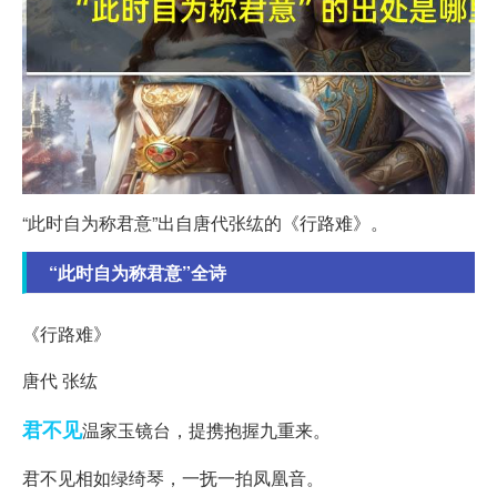
“此时自为称君意”出自唐代张纮的《行路难》。
“此时自为称君意”全诗
《行路难》
唐代 张纮
君不见
温家玉镜台，提携抱握九重来。
君不见相如绿绮琴，一抚一拍凤凰音。