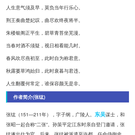
人生意气须及早，莫负当年行乐心。
荆王奏曲楚妃叹，曲尽欢终夜将半。
朱楼银阁正平生，碧草青苔坐芜漫。
当春对酒不须疑，视日相看能几时。
春风吹尽燕初至，此时自为称君意。
秋露萎草鸿始归，此时衰暮与君违。
人生翻覆何常定，谁保容颜无是非。
作者简介(张纮)
东吴
张纮（151—211年），字子纲，广陵人。
谋士，和
张昭一起合称“二张”。孙策平定江东时亲自登门邀请，张
纮遂出仕为官。后来，张纮被派遣至许都，任命侍御史。