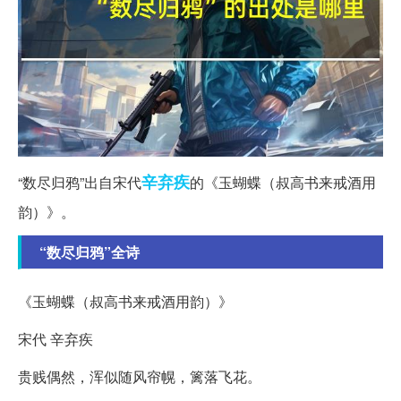
辛弃疾
“数尽归鸦”出自宋代
的《玉蝴蝶（叔高书来戒酒用
韵）》。
“数尽归鸦”全诗
《玉蝴蝶（叔高书来戒酒用韵）》
宋代 辛弃疾
贵贱偶然，浑似随风帘幌，篱落飞花。