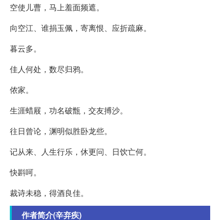
空使儿曹，马上羞面频遮。
向空江、谁捐玉佩，寄离恨、应折疏麻。
暮云多。
佳人何处，数尽归鸦。
侬家。
生涯蜡屐，功名破甑，交友搏沙。
往日曾论，渊明似胜卧龙些。
记从来、人生行乐，休更问、日饮亡何。
快斟呵。
裁诗未稳，得酒良佳。
作者简介(辛弃疾)