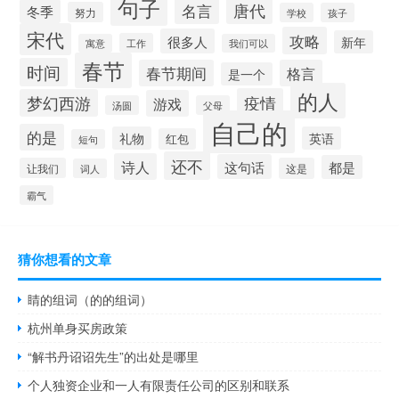
句子
唐代
名言
冬季
努力
学校
孩子
宋代
攻略
很多人
新年
工作
寓意
我们可以
春节
时间
春节期间
格言
是一个
的人
疫情
梦幻西游
游戏
汤圆
父母
自己的
的是
礼物
英语
红包
短句
还不
诗人
这句话
都是
让我们
这是
词人
霸气
猜你想看的文章
睛的组词（的的组词）
杭州单身买房政策
“解书丹诏诏先生”的出处是哪里
个人独资企业和一人有限责任公司的区别和联系