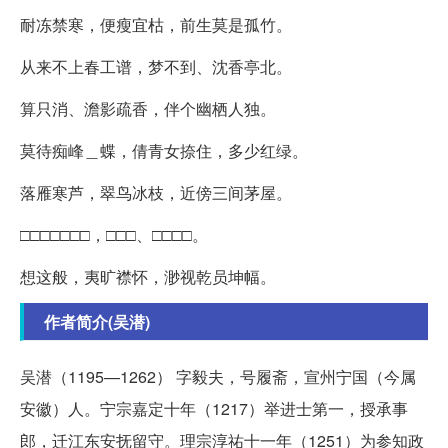
耐冻禁寒，便瘦宜枯，前生莫是孤竹。
从来不上春工谱，梦不到、沈香亭北。
算只消、澹影疏香，伴个幽栖人独。
莫待痴峰＿蝶，倩青女捺住，多少红绿。
落雁寒芦，翠鸟冰枝，近傍三间茅屋。
□□□□□□□，□□□、□□□□。
想这般，夷旷襟怀，渺视乾员坤幅。
作者简介(吴潜)
吴潜（1195—1262） 字毅夫，号履斋，宣州宁国（今属
安徽）人。宁宗嘉定十年（1217）举进士第一，授承事
郎，迁江东安抚留守。理宗淳祐十一年（1251）为参知政