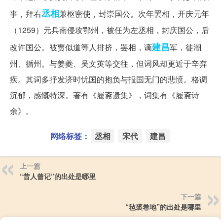
丞相
事，拜右
兼枢密使，封崇国公。次年罢相，开庆元年
（1259）元兵南侵攻鄂州，被任为左丞相，封庆国公，后
建昌
改许国公。被贾似道等人排挤，罢相，谪
军，徙潮
州、循州。与姜夔、吴文英等交往，但词风却更近于辛弃
疾。其词多抒发济时忧国的抱负与报国无门的悲愤。格调
沉郁，感慨特深。著有《履斋遗集》，词集有《履斋诗
余》。
网络标签：
丞相
宋代
建昌
上一篇
“昔人曾记”的出处是哪里
下一篇
“毡裘卷地”的出处是哪里