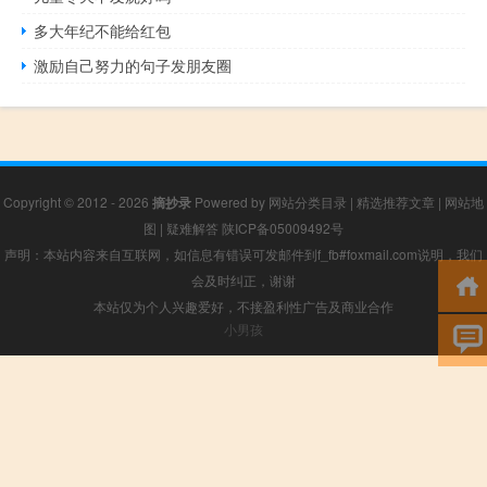
多大年纪不能给红包
激励自己努力的句子发朋友圈
Copyright © 2012 - 2026
摘抄录
Powered by
网站分类目录
|
精选推荐文章
|
网站地
图
|
疑难解答
陕ICP备05009492号
声明：本站内容来自互联网，如信息有错误可发邮件到f_fb#foxmail.com说明，我们
会及时纠正，谢谢
本站仅为个人兴趣爱好，不接盈利性广告及商业合作
小男孩