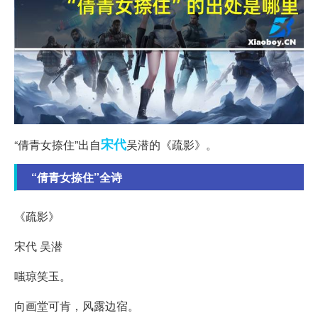
宋代
“倩青女捺住”出自
吴潜的《疏影》。
“倩青女捺住”全诗
《疏影》
宋代 吴潜
嗤琼笑玉。
向画堂可肯，风露边宿。