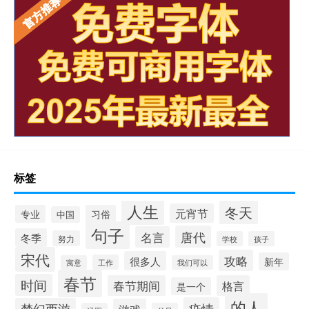
标签
人生
冬天
元宵节
专业
习俗
中国
句子
唐代
名言
冬季
努力
学校
孩子
宋代
攻略
很多人
新年
工作
寓意
我们可以
春节
时间
春节期间
格言
是一个
的人
疫情
梦幻西游