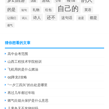
游戏
汤圆
父母
自己的
的是
礼物
英语
红包
短句
还不
诗人
这句话
都是
让我们
这是
词人
霸气
猜你想看的文章
高中会考范围
山西工程技术学院校训
飞机用的是什么燃油
qq降龙2攻略
“一夕三四兴”的出处是哪里
再过几年都过年啦
燃气灶熄火保护是什么意思
儿童冬天不发烧好吗