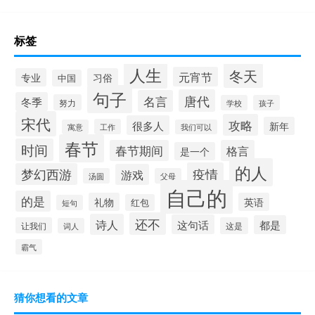
标签
人生
冬天
元宵节
专业
习俗
中国
句子
唐代
名言
冬季
努力
学校
孩子
宋代
攻略
很多人
新年
工作
寓意
我们可以
春节
时间
春节期间
格言
是一个
的人
疫情
梦幻西游
游戏
汤圆
父母
自己的
的是
礼物
英语
红包
短句
还不
诗人
这句话
都是
让我们
这是
词人
霸气
猜你想看的文章