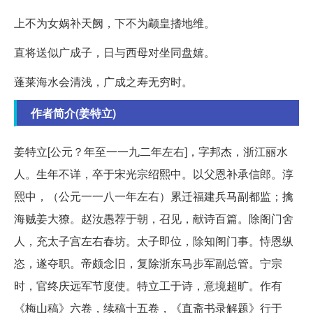
上不为女娲补天阙，下不为颛皇搘地维。
直将送似广成子，日与西母对坐同盘嬉。
蓬莱海水会清浅，广成之寿无穷时。
作者简介(姜特立)
姜特立[公元？年至一一九二年左右]，字邦杰，浙江丽水
人。生年不详，卒于宋光宗绍熙中。以父恩补承信郎。淳
熙中，（公元一一八一年左右）累迁福建兵马副都监；擒
海贼姜大獠。赵汝愚荐于朝，召见，献诗百篇。除阁门舍
人，充太子宫左右春坊。太子即位，除知阁门事。恃恩纵
恣，遂夺职。帝颇念旧，复除浙东马步军副总管。宁宗
时，官终庆远军节度使。特立工于诗，意境超旷。作有
《梅山稿》六卷，续稿十五卷，《直斋书录解题》行于