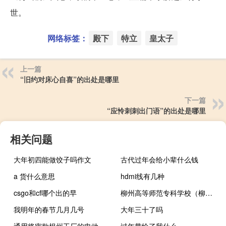
世。
网络标签：
殿下
特立
皇太子
上一篇
“旧约对床心自喜”的出处是哪里
下一篇
“应怜刺刺出门语”的出处是哪里
相关问题
大年初四能做饺子吗作文
古代过年会给小辈什么钱
a 货什么意思
hdmi线有几种
csgo和cf哪个出的早
柳州高等师范专科学校（柳州师专）
我明年的春节几月几号
大年三十了吗