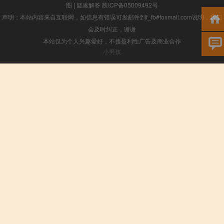
图
|
疑难解答
陕ICP备05009492号
声明：本站内容来自互联网，如信息有错误可发邮件到f_fb#foxmail.com说明，我们
会及时纠正，谢谢
本站仅为个人兴趣爱好，不接盈利性广告及商业合作
小男孩