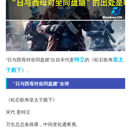
特立
皇太
“日与西母对坐同盘嬉”出自宋代姜
的《松石歌寿
子
殿下
》。
“日与西母对坐同盘嬉”全诗
《松石歌寿皇太子殿下》
宋代 姜特立
万生总总各殊廪，中间变化通希夷。