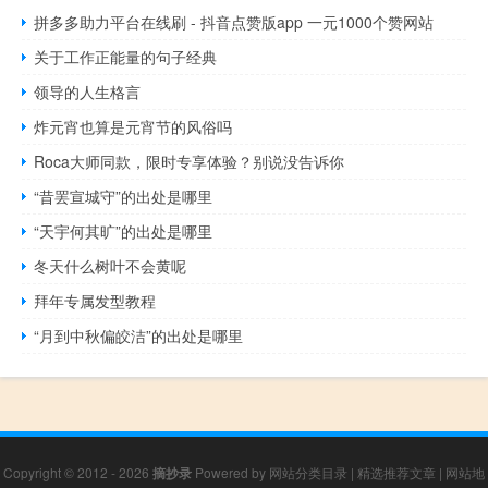
拼多多助力平台在线刷 - 抖音点赞版app 一元1000个赞网站
关于工作正能量的句子经典
领导的人生格言
炸元宵也算是元宵节的风俗吗
Roca大师同款，限时专享体验？别说没告诉你
“昔罢宣城守”的出处是哪里
“天宇何其旷”的出处是哪里
冬天什么树叶不会黄呢
拜年专属发型教程
“月到中秋偏皎洁”的出处是哪里
Copyright © 2012 - 2026
摘抄录
Powered by
网站分类目录
|
精选推荐文章
|
网站地