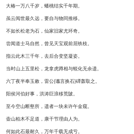
大椿一万八千岁，蟠桃结实千年期。
虽云阅世最久远，要自与物同推移。
不如长松老为石，仙家旧家尤环奇。
尝闻道士马自然，曾见天宝观前屈铁枝。
指云此木三千年，去后合变坚凝姿。
当时山上五里松，龙拿虎蹲相与蜕化无余遗。
六丁夜半奉玉敕，雷公{谶言换石}磹轰取之。
阳侯河伯好事，洪涛巨浪移荒陂。
至今空山断壑所，遗者一块未许午金窥。
壶山柏木不足道，康干节理由人为。
何如此石最耐久，万年千载无成亏。