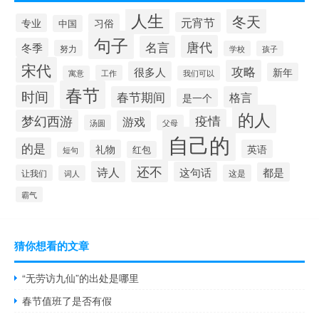
人生
冬天
元宵节
专业
习俗
中国
句子
唐代
名言
冬季
努力
学校
孩子
宋代
攻略
很多人
新年
工作
寓意
我们可以
春节
时间
春节期间
格言
是一个
的人
疫情
梦幻西游
游戏
汤圆
父母
自己的
的是
礼物
英语
红包
短句
还不
诗人
这句话
都是
让我们
这是
词人
霸气
猜你想看的文章
“无劳访九仙”的出处是哪里
春节值班了是否有假