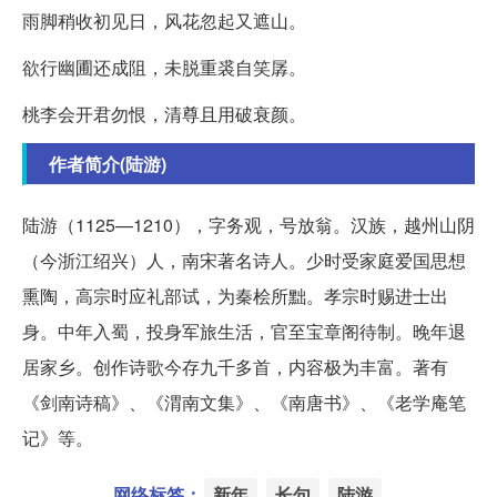
雨脚稍收初见日，风花忽起又遮山。
欲行幽圃还成阻，未脱重裘自笑孱。
桃李会开君勿恨，清尊且用破衰颜。
作者简介(陆游)
陆游（1125—1210），字务观，号放翁。汉族，越州山阴
（今浙江绍兴）人，南宋著名诗人。少时受家庭爱国思想
熏陶，高宗时应礼部试，为秦桧所黜。孝宗时赐进士出
身。中年入蜀，投身军旅生活，官至宝章阁待制。晚年退
居家乡。创作诗歌今存九千多首，内容极为丰富。著有
《剑南诗稿》、《渭南文集》、《南唐书》、《老学庵笔
记》等。
网络标签：
新年
长句
陆游