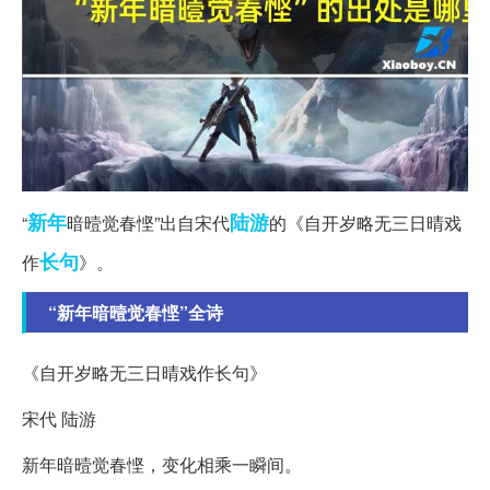
新年
陆游
“
暗曀觉春悭”出自宋代
的《自开岁略无三日晴戏
长句
作
》。
“新年暗曀觉春悭”全诗
《自开岁略无三日晴戏作长句》
宋代 陆游
新年暗曀觉春悭，变化相乘一瞬间。