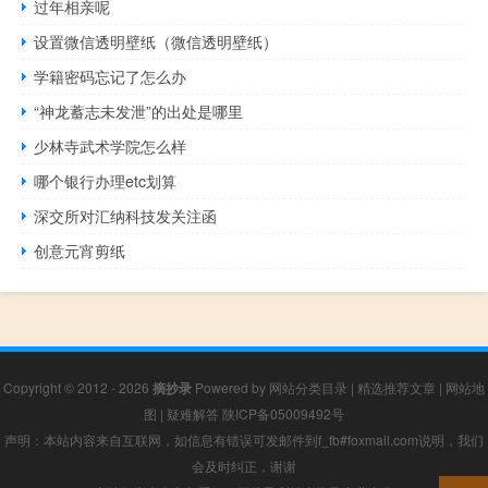
过年相亲呢
设置微信透明壁纸（微信透明壁纸）
学籍密码忘记了怎么办
“神龙蓄志未发泄”的出处是哪里
少林寺武术学院怎么样
哪个银行办理etc划算
深交所对汇纳科技发关注函
创意元宵剪纸
Copyright © 2012 - 2026
摘抄录
Powered by
网站分类目录
|
精选推荐文章
|
网站地
图
|
疑难解答
陕ICP备05009492号
声明：本站内容来自互联网，如信息有错误可发邮件到f_fb#foxmail.com说明，我们
会及时纠正，谢谢